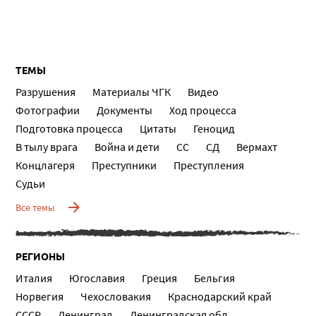
ТЕМЫ
Разрушения
Материалы ЧГК
Видео
Фотографии
Документы
Ход процесса
Подготовка процесса
Цитаты
Геноцид
В тылу врага
Война и дети
СС
СД
Вермахт
Концлагеря
Преступники
Преступления
Судьи
Все темы
РЕГИОНЫ
Италия
Югославия
Греция
Бельгия
Норвегия
Чехословакия
Краснодарский край
СССР
Ленинград
Ленинградская обл.