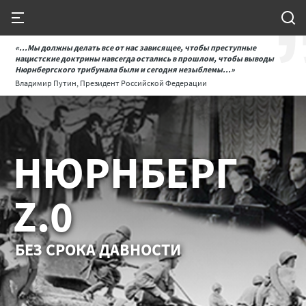
«...Мы должны делать все от нас зависящее, чтобы преступные
нацистские доктрины навсегда остались в прошлом, чтобы выводы
Нюрнбергского трибунала были и сегодня незыблемы...»
Владимир Путин, Президент Российской Федерации
НЮРНБЕРГ
Z.0
БЕЗ СРОКА ДАВНОСТИ