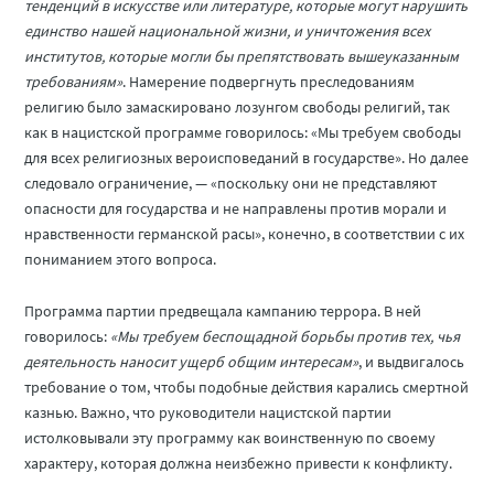
тенденций в искусстве или литературе, которые могут нарушить
единство нашей национальной жизни, и уничтожения всех
институтов, которые могли бы препятствовать вышеуказанным
требованиям»
. Намерение подвергнуть преследованиям
религию было замаскировано лозунгом свободы религий, так
как в нацистской программе говорилось: «Мы требуем свободы
для всех религиозных вероисповеданий в государстве». Но далее
следовало ограничение, — «поскольку они не представляют
опасности для государства и не направлены против морали и
нравственности германской расы», конечно, в соответствии с их
пониманием этого вопроса.
Программа партии предвещала кампанию террора. В ней
говорилось:
«Мы требуем беспощадной борьбы против тех, чья
деятельность наносит ущерб общим интересам»
, и выдвигалось
требование о том, чтобы подобные действия карались смертной
казнью. Важно, что руководители нацистской партии
истолковывали эту программу как воинственную по своему
характеру, которая должна неизбежно привести к конфликту.