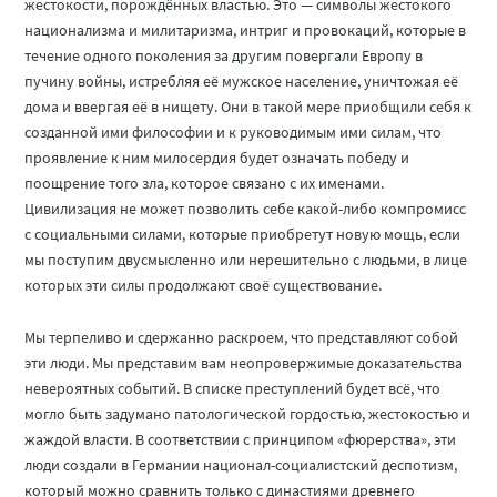
жестокости, порождённых властью. Это — символы жестокого
национализма и милитаризма, интриг и провокаций, которые в
течение одного поколения за другим повергали Европу в
пучину войны, истребляя её мужское население, уничтожая её
дома и ввергая её в нищету. Они в такой мере приобщили себя к
созданной ими философии и к руководимым ими силам, что
проявление к ним милосердия будет означать победу и
поощрение того зла, которое связано с их именами.
Цивилизация не может позволить себе какой-либо компромисс
с социальными силами, которые приобретут новую мощь, если
мы поступим двусмысленно или нерешительно с людьми, в лице
которых эти силы продолжают своё существование.
Мы терпеливо и сдержанно раскроем, что представляют собой
эти люди. Мы представим вам неопровержимые доказательства
невероятных событий. В списке преступлений будет всё, что
могло быть задумано патологической гордостью, жестокостью и
жаждой власти. В соответствии с принципом «фюрерства», эти
люди создали в Германии национал-социалистский деспотизм,
который можно сравнить только с династиями древнего