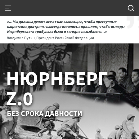
«...Мы должны делать все от нас зависящее, чтобы преступные
нацистские доктрины навсегда остались в прошлом, чтобы выводы
Нюрнбергского трибунала были и сегодня незыблемы...»
Владимир Путин, Президент Российской Федерации
НЮРНБЕРГ
Z.0
БЕЗ СРОКА ДАВНОСТИ