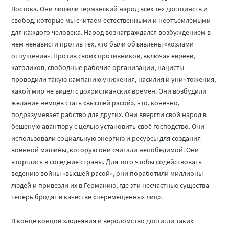
Востока. Они лишили германский народ всех тех достоинств и
свобод, которые мы считаем естественными и неотъемлемыми
для каждого человека. Народ вознаграждался возбуждением в
нём ненависти против тех, кто были объявлены «козлами
отпущения». Против своих противников, включая евреев,
католиков, свободные рабочие организации, нацисты
проводили такую кампанию унижения, насилия и уничтожения,
какой мир не видел с дохристианских времён. Они возбудили
желание немцев стать «высшей расой», что, конечно,
подразумевает рабство для других. Они ввергли свой народ в
бешеную авантюру с целью установить своё господство. Они
использовали социальную энергию и ресурсы для создания
военной машины, которую они считали непобедимой. Они
вторглись в соседние страны. Для того чтобы содействовать
ведению войны «высшей расой», они поработили миллионы
людей и привезли их в Германию, где эти несчастные существа
теперь бродят в качестве «перемещённых лиц».
В конце концов злодеяния и вероломство достигли таких