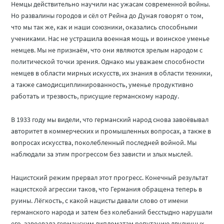
Немцы действительно научили нас ужасам современной войны.
Но развалины городов и сёл от Рейна до Дуная говорят о том,
что мы так же, как и наши союзники, оказались способными
учениками. Нас не устрашила военная мощь и воинское уменье
немцев. Мы не признаём, что они являются зрелым народом с
политической точки зрения. Однако мы уважаем способности
немцев в области мирных искусств, их знания в области техники,
а также самодисциплинированность, уменье продуктивно
работать и трезвость, присущие германскому народу.
В 1933 году мы видели, что германский народ снова завоёвывал
авторитет в коммерческих и промышленных вопросах, а также в
вопросах искусства, поколебленный последней войной. Мы
наблюдали за этим прогрессом без зависти и злых мыслей.
Нацистский режим прервал этот прогресс. Конечный результат
нацистской агрессии таков, что Германия обращена теперь в
руины. Лёгкость, с какой нацисты давали слово от имени
германского народа и затем без колебаний бесстыдно нарушали
его, завоевала германским дипломатам репутацию двуличных