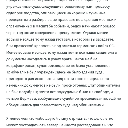
учреждённые суды, следующие привычному нам процессу
судопроизводства, опирающиеся на хорошо изученные
прецеденты и разбирающие правовые последствия местных и
ограниченных в масштабе событий, редко начинают процесс
через год после совершения преступления Однако менее
восьми месяцев тому назад этот зал, в котором вы заседаете,
был вражеской крепостью под властью германских войск СС.
Менее восьми месяцев тому назад почти все наши свидетели и
документы находились в руках врага. Закон не был
кодифицирован; судопроизводство не было установлено;
Трибунал не был учреждён; здесь не было здания суда,
пригодного для использования; сотни тонн официальных
немецких документов не были просмотрены; штат обвинителей
не был подобран; почти все подсудимые были на свободе, и
четыре Державы, возбудившие судебное преследование, ещё не
объединились для совместного суда над обвиняемыми.
Я менее чем кто-либо другой стану отрицать, что дело легко
может пострадать от незавершённости расследования и что