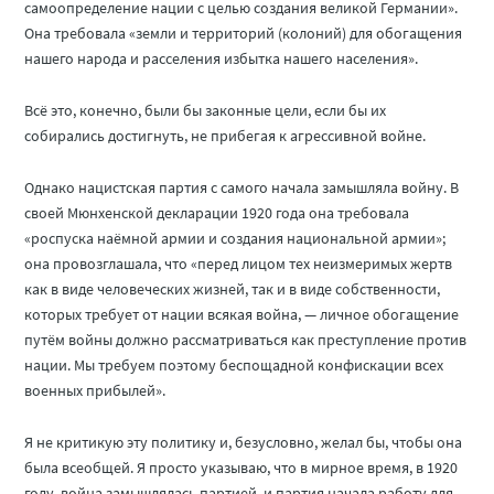
самоопределение нации с целью создания великой Германии».
Она требовала «земли и территорий (колоний) для обогащения
нашего народа и расселения избытка нашего населения».
Всё это, конечно, были бы законные цели, если бы их
собирались достигнуть, не прибегая к агрессивной войне.
Однако нацистская партия с самого начала замышляла войну. В
своей Мюнхенской декларации 1920 года она требовала
«роспуска наёмной армии и создания национальной армии»;
она провозглашала, что «перед лицом тех неизмеримых жертв
как в виде человеческих жизней, так и в виде собственности,
которых требует от нации всякая война, — личное обогащение
путём войны должно рассматриваться как преступление против
нации. Мы требуем поэтому беспощадной конфискации всех
военных прибылей».
Я не критикую эту политику и, безусловно, желал бы, чтобы она
была всеобщей. Я просто указываю, что в мирное время, в 1920
году, война замышлялась партией, и партия начала работу для