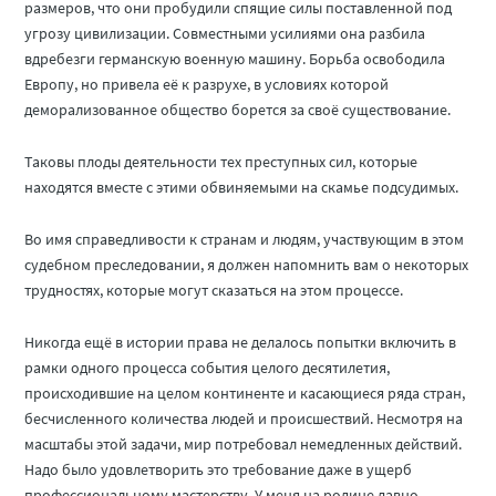
размеров, что они пробудили спящие силы поставленной под
угрозу цивилизации. Совместными усилиями она разбила
вдребезги германскую военную машину. Борьба освободила
Европу, но привела её к разрухе, в условиях которой
деморализованное общество борется за своё существование.
Таковы плоды деятельности тех преступных сил, которые
находятся вместе с этими обвиняемыми на скамье подсудимых.
Во имя справедливости к странам и людям, участвующим в этом
судебном преследовании, я должен напомнить вам о некоторых
трудностях, которые могут сказаться на этом процессе.
Никогда ещё в истории права не делалось попытки включить в
рамки одного процесса события целого десятилетия,
происходившие на целом континенте и касающиеся ряда стран,
бесчисленного количества людей и происшествий. Несмотря на
масштабы этой задачи, мир потребовал немедленных действий.
Надо было удовлетворить это требование даже в ущерб
профессиональному мастерству. У меня на родине давно