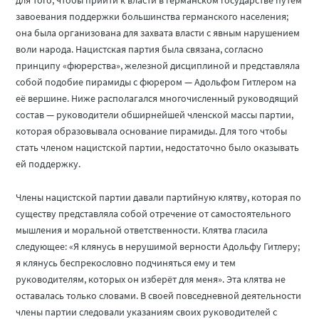
для того, чтобы прийти к власти в германском государстве путём
завоевания поддержки большинства германского населения;
она была организована для захвата власти с явным нарушением
воли народа. Нацистская партия была связана, согласно
принципу «фюрерства», железной дисциплиной и представляла
собой подобие пирамиды с фюрером — Адольфом Гитлером на
её вершине. Ниже располагался многочисленный руководящий
состав — руководители обширнейшей членской массы партии,
которая образовывала основание пирамиды. Для того чтобы
стать членом нацистской партии, недостаточно было оказывать
ей поддержку.
Члены нацистской партии давали партийную клятву, которая по
существу представляла собой отречение от самостоятельного
мышления и моральной ответственности. Клятва гласила
следующее: «Я клянусь в нерушимой верности Адольфу Гитлеру;
я клянусь беспрекословно подчиняться ему и тем
руководителям, которых он изберёт для меня». Эта клятва не
оставалась только словами. В своей повседневной деятельности
члены партии следовали указаниям своих руководителей с