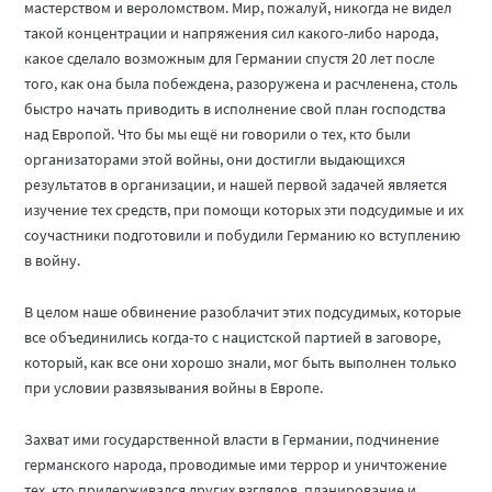
мастерством и вероломством. Мир, пожалуй, никогда не видел
такой концентрации и напряжения сил какого-либо народа,
какое сделало возможным для Германии спустя 20 лет после
того, как она была побеждена, разоружена и расчленена, столь
быстро начать приводить в исполнение свой план господства
над Европой. Что бы мы ещё ни говорили о тех, кто были
организаторами этой войны, они достигли выдающихся
результатов в организации, и нашей первой задачей является
изучение тех средств, при помощи которых эти подсудимые и их
соучастники подготовили и побудили Германию ко вступлению
в войну.
В целом наше обвинение разоблачит этих подсудимых, которые
все объединились когда-то с нацистской партией в заговоре,
который, как все они хорошо знали, мог быть выполнен только
при условии развязывания войны в Европе.
Захват ими государственной власти в Германии, подчинение
германского народа, проводимые ими террор и уничтожение
тех, кто придерживался других взглядов, планирование и