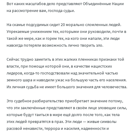
Вот каких масштабов дело представляют Объединённые Нации
на рассмотрение вам, господа судьи.
На скамье подсудимых сидит 20 морально сломленных людей.
Упрекаемые унижением тех, которыми они руководили, почти в
такой же мере, как и горем тех, на кого они напали, эти люди
навсегда потеряли возможность лично творить зло.
Сейчас трудно заметить в этих жалких пленниках признаки той
власти, при помощи которой они, в качестве нацистских
лидеров, когда-то господствовали над значительной частью
земного шара и наводили ужас на большую часть его населения.
Их личная судьба не имеет большого значения для человечества.
Это судебное разбирательство приобретает значение потому,
что эти заключённые представляют в своём лице зловещие силы,
которые будут таиться в мире ещё долго после того, как тела
этих людей превратятся в прах. Эти люди — живые символы
расовой ненависти, террора и насилия, надменности и