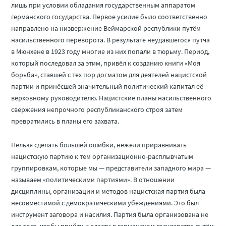
лишь при условии обладания государственным аппаратом
германского государства. Первое усилие было соответственно
направлено на низвержение Веймарской республики путём
насильственного переворота. В результате неудавшегося путча
в Мюнхене в 1923 году многие из них попали в тюрьму. Период,
который последовал за этим, привёл к созданию книги «Моя
борьба», ставшей с тех пор догматом для деятелей нацистской
партии и принёсшей значительный политический капитал её
верховному руководителю. Нацистские планы насильственного
свержения непрочного республиканского строя затем
превратились в планы его захвата.
Нельзя сделать большей ошибки, нежели приравнивать
нацистскую партию к тем организационно-расплывчатым
группировкам, которые мы — представители западного мира —
называем «политическими партиями». В отношении
дисциплины, организации и методов нацистская партия была
несовместимой с демократическими убеждениями. Это был
инструмент заговора и насилия. Партия была организована не