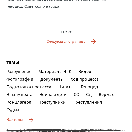
геноциду Советского народа.
1 из 28
Следующая страница
ТЕМЫ
Разрушения
Материалы ЧГК
Видео
Фотографии
Документы
Ход процесса
Подготовка процесса
Цитаты
Геноцид
В тылу врага
Война и дети
СС
СД
Вермахт
Концлагеря
Преступники
Преступления
Судьи
Все темы