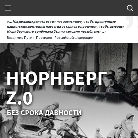
«...Мы должны делать все от нас зависящее, чтобы преступные
нацистские доктрины навсегда остались в прошлом, чтобы выводы
Нюрнбергского трибунала были и сегодня незыблемы...»
Владимир Путин, Президент Российской Федерации
НЮРНБЕРГ
Z.0
БЕЗ СРОКА ДАВНОСТИ