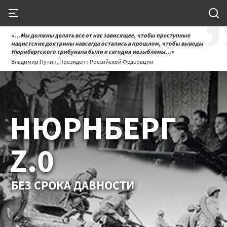
«...Мы должны делать все от нас зависящее, чтобы преступные
нацистские доктрины навсегда остались в прошлом, чтобы выводы
Нюрнбергского трибунала были и сегодня незыблемы...»
Владимир Путин, Президент Российской Федерации
НЮРНБЕРГ
Z.0
БЕЗ СРОКА ДАВНОСТИ