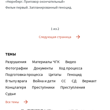
«Нюрнберг. Приговор окончательный»
Фильм первый. Запланированный геноцид.
1 из 2
Следующая страница
ТЕМЫ
Разрушения
Материалы ЧГК
Видео
Фотографии
Документы
Ход процесса
Подготовка процесса
Цитаты
Геноцид
В тылу врага
Война и дети
СС
СД
Вермахт
Концлагеря
Преступники
Преступления
Судьи
Все темы