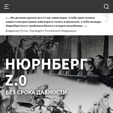
«...Мы должны делать все от нас зависящее, чтобы преступные
нацистские доктрины навсегда остались в прошлом, чтобы выводы
Нюрнбергского трибунала были и сегодня незыблемы...»
Владимир Путин, Президент Российской Федерации
НЮРНБЕРГ
Z.0
БЕЗ СРОКА ДАВНОСТИ