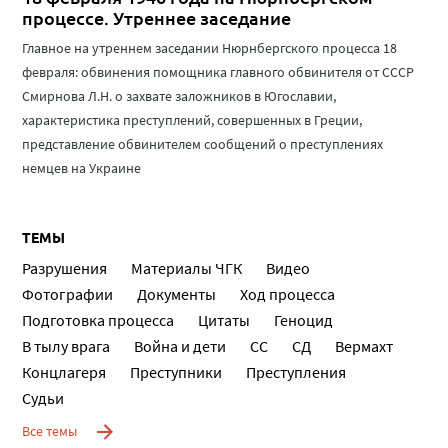
процессе. Утреннее заседание
Главное на утреннем заседании Нюрнбергского процесса 18
февраля: обвинения помощника главного обвинителя от СССР
Смирнова Л.Н. о захвате заложников в Югославии,
характеристика преступлений, совершенных в Греции,
представление обвинителем сообщений о преступлениях
немцев на Украине
ТЕМЫ
Разрушения
Материалы ЧГК
Видео
Фотографии
Документы
Ход процесса
Подготовка процесса
Цитаты
Геноцид
В тылу врага
Война и дети
СС
СД
Вермахт
Концлагеря
Преступники
Преступления
Судьи
Все темы