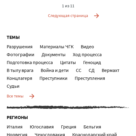
1 из 11
Следующая страница
ТЕМЫ
Разрушения
Материалы ЧГК
Видео
Фотографии
Документы
Ход процесса
Подготовка процесса
Цитаты
Геноцид
В тылу врага
Война и дети
СС
СД
Вермахт
Концлагеря
Преступники
Преступления
Судьи
Все темы
РЕГИОНЫ
Италия
Югославия
Греция
Бельгия
Норвегия
Чехословакия
Краснодарский край