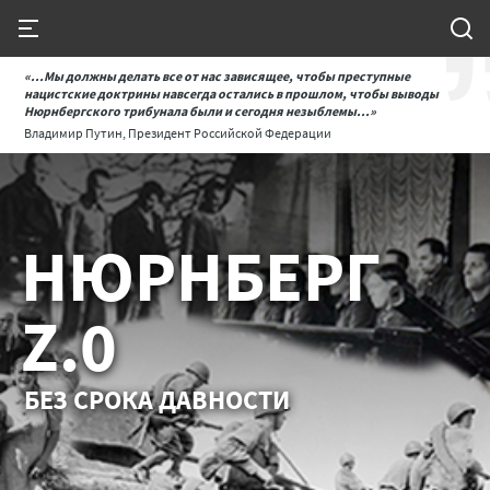
«...Мы должны делать все от нас зависящее, чтобы преступные
нацистские доктрины навсегда остались в прошлом, чтобы выводы
Нюрнбергского трибунала были и сегодня незыблемы...»
Владимир Путин, Президент Российской Федерации
НЮРНБЕРГ
Z.0
БЕЗ СРОКА ДАВНОСТИ