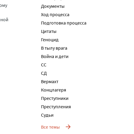
ому
Документы
Ход процесса
нной
Подготовка процесса
Цитаты
Геноцид
В тылу врага
Война и дети
СС
СД
Вермахт
Концлагеря
Преступники
Преступления
Судьи
Все темы