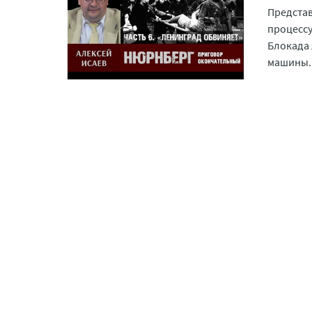
Предста
процессу
Блокада 
машины.