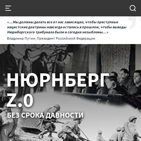
«...Мы должны делать все от нас зависящее, чтобы преступные
нацистские доктрины навсегда остались в прошлом, чтобы выводы
Нюрнбергского трибунала были и сегодня незыблемы...»
Владимир Путин, Президент Российской Федерации
НЮРНБЕРГ
Z.0
БЕЗ СРОКА ДАВНОСТИ