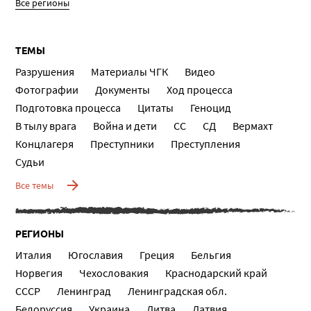
Все регионы
ТЕМЫ
Разрушения
Материалы ЧГК
Видео
Фотографии
Документы
Ход процесса
Подготовка процесса
Цитаты
Геноцид
В тылу врага
Война и дети
СС
СД
Вермахт
Концлагеря
Преступники
Преступления
Судьи
Все темы
РЕГИОНЫ
Италия
Югославия
Греция
Бельгия
Норвегия
Чехословакия
Краснодарский край
СССР
Ленинград
Ленинградская обл.
Белоруссия
Украина
Литва
Латвия