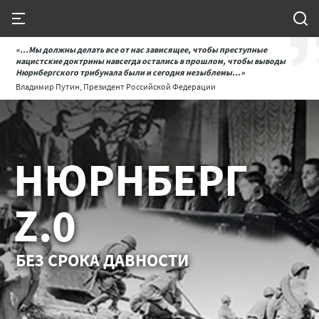
«...Мы должны делать все от нас зависящее, чтобы преступные
нацистские доктрины навсегда остались в прошлом, чтобы выводы
Нюрнбергского трибунала были и сегодня незыблемы...»
Владимир Путин, Президент Российской Федерации
НЮРНБЕРГ
Z.0
БЕЗ СРОКА ДАВНОСТИ