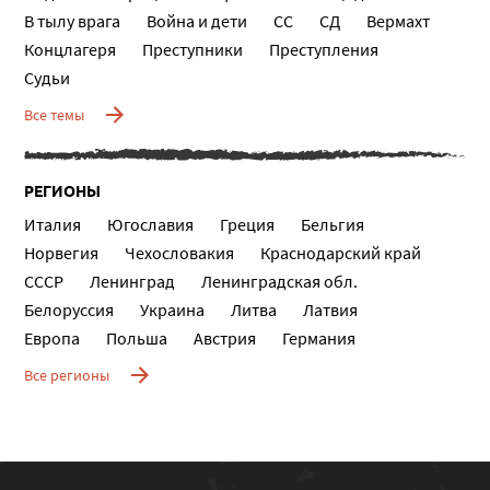
В тылу врага
Война и дети
СС
СД
Вермахт
Концлагеря
Преступники
Преступления
Судьи
Все темы
РЕГИОНЫ
Италия
Югославия
Греция
Бельгия
Норвегия
Чехословакия
Краснодарский край
СССР
Ленинград
Ленинградская обл.
Белоруссия
Украина
Литва
Латвия
Европа
Польша
Австрия
Германия
Все регионы