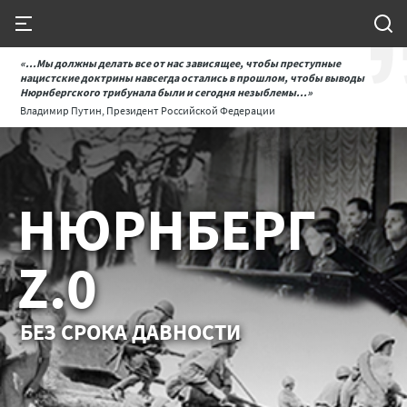
«...Мы должны делать все от нас зависящее, чтобы преступные
нацистские доктрины навсегда остались в прошлом, чтобы выводы
Нюрнбергского трибунала были и сегодня незыблемы...»
Владимир Путин, Президент Российской Федерации
НЮРНБЕРГ
Z.0
БЕЗ СРОКА ДАВНОСТИ