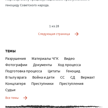
геноциду Советского народа.
1 из 28
Следующая страница
ТЕМЫ
Разрушения
Материалы ЧГК
Видео
Фотографии
Документы
Ход процесса
Подготовка процесса
Цитаты
Геноцид
В тылу врага
Война и дети
СС
СД
Вермахт
Концлагеря
Преступники
Преступления
Судьи
Все темы