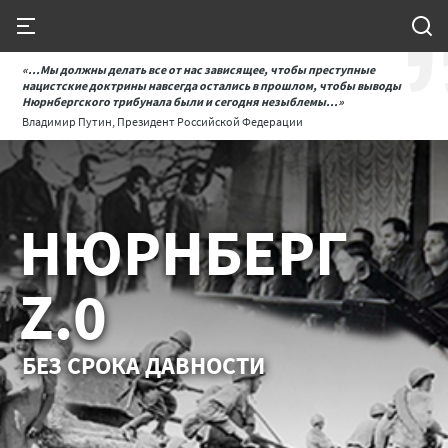
«...Мы должны делать все от нас зависящее, чтобы преступные
нацистские доктрины навсегда остались в прошлом, чтобы выводы
Нюрнбергского трибунала были и сегодня незыблемы...»
Владимир Путин, Президент Российской Федерации
НЮРНБЕРГ
Z.0
БЕЗ СРОКА ДАВНОСТИ