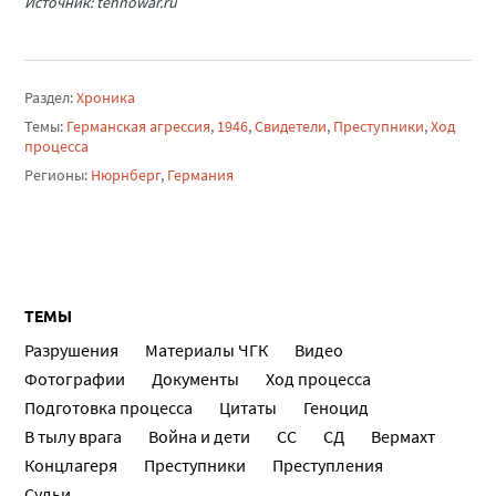
Источник: tehnowar.ru
Раздел:
Хроника
Темы:
Германская агрессия
,
1946
,
Свидетели
,
Преступники
,
Ход
процесса
Регионы:
Нюрнберг
,
Германия
ТЕМЫ
Разрушения
Материалы ЧГК
Видео
Фотографии
Документы
Ход процесса
Подготовка процесса
Цитаты
Геноцид
В тылу врага
Война и дети
СС
СД
Вермахт
Концлагеря
Преступники
Преступления
Судьи