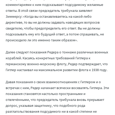
комментариями к ним подсказывает подсудимому желаемые
ответы. В этой связи председатель трибунала заявляет
Зиммерсу: «Когда вы останавливаетесь на какой-либо
директиве, то вы не должны задавать наводящих вопросов
свидетелю, чтобы предопределить его ответ. Вы не должны
подсказывать ему его будущий ответ, а потом спрашивать, не
происходило ли это именно таким образом».
Далее следуют показания Редера о тоннаже различных военных
кораблей. Касаясь конкретных требований Гитлера к
германскому военно-морскому флоту, Редер подтверждает, что
Гитлер настаивал на максимальном развитии флота к 1938 году.
Давая показания о своих взаимоотношениях с Гитлером и о
встречах с ним, Редер начинает всячески восхвалять Гитлера. Эти
показания становятся настолько пространными и
отвлечёнными, что председатель трибунала вновь прерывает
допрос, указывая защитнику, что подобного рода
разглагольствования подсудимого ни в какой степени не