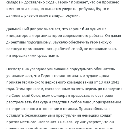
складов и доставлено сюда». Геринг признаёт, что он произнёс
именно эти слова, но пытается уверить трибунал, будто и
данном случае он имел в виду... покупки.
Дальнейший допрос выясняет, что Геринг был одним из
инициаторов и организаторов современного рабства. Он давал
директивы подсудимому. Заукелю обеспечить германскую
военную промышленность рабочей силой, не останавливаясь
ни перед какими средствами.
Несмотря на усердное увиливание подсудимого обвинитель
устанавливает, что Геринг не мог не знать о чудовищном
приказе германского верховного командования от 13 мая 1941
года. Этим приказом, составленным за пять недель до нападения
на Советский Союз, всем офицерам предоставлялось право
расстреливать без суда и следствия любое лицо, подозреваемое
в неприязненном отношении к немцам. Приказ обязывал
оставлять безнаказанными преступления немецких солдат
против местного населения. Сначала Геринг уверяет, что он
ничего не знал об этом приказе, затем допускает мысль, что