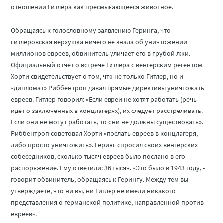
отношении Гитлера как пресмыкающееся животное.
Обращаясь к голословному заявлению Геринга, что
гитлеровская верхушка ничего не знала об уничтожении
миллионов евреев, обвинитель уличает его в грубой лжи.
Официальный отчёт о встрече Гитлера с венгерским регентом
Хорти свидетельствует о том, что не только Гитлер, но и
«дипломат» Риббентроп давал прямые директивы уничтожать
евреев. Гитлер говорил: «Если евреи не хотят работать (речь
идёт о заключённых в концлагерях), их следует расстреливать.
Если они не могут работать, то они не должны существовать».
Риббентроп советовал Хорти «послать евреев в концлагеря,
либо просто уничтожить». Геринг спросил своих венгерских
собеседников, сколько тысяч евреев было послано в его
распоряжение. Ему ответили: 36 тысяч. «Это было в 1943 году, -
говорит обвинитель, обращаясь к Герингу. Между тем вы
утверждаете, что ни вы, ни Гитлер не имели никакого
представления о германской политике, направленной против
евреев».