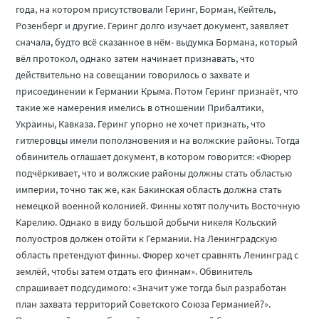
года, на котором присутствовали Геринг, Борман, Кейтель,
Розенберг и другие. Геринг долго изучает документ, заявляет
сначала, будто всё сказанное в нём- выдумка Бормана, который
вёл протокол, однако затем начинает признавать, что
действительно на совещании говорилось о захвате и
присоединении к Германии Крыма. Потом Геринг признаёт, что
такие же намерения имелись в отношении Прибалтики,
Украины, Кавказа. Геринг упорно не хочет признать, что
гитлеровцы имели поползновения и на волжские районы. Тогда
обвинитель оглашает документ, в котором говорится: «Фюрер
подчёркивает, что и волжские районы должны стать областью
империи, точно так же, как Бакинская область должна стать
немецкой военной колонией. Финны хотят получить Восточную
Карелию. Однако в виду большой добычи никеля Кольский
полуостров должен отойти к Германии. На Ленинградскую
область претендуют финны. Фюрер хочет сравнять Ленинград с
землёй, чтобы затем отдать его финнам». Обвинитель
спрашивает подсудимого: «Значит уже тогда был разработан
план захвата территорий Советского Союза Германией?».