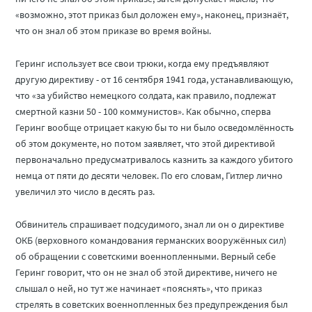
«возможно, этот приказ был доложен ему», наконец, признаёт,
что он знал об этом приказе во время войны.
Геринг использует все свои трюки, когда ему предъявляют
другую директиву - от 16 сентября 1941 года, устанавливающую,
что «за убийство немецкого солдата, как правило, подлежат
смертной казни 50 - 100 коммунистов». Как обычно, сперва
Геринг вообще отрицает какую бы то ни было осведомлённость
об этом документе, но потом заявляет, что этой директивой
первоначально предусматривалось казнить за каждого убитого
немца от пяти до десяти человек. По его словам, Гитлер лично
увеличил это число в десять раз.
Обвинитель спрашивает подсудимого, знал ли он о директиве
ОКБ (верховного командования германских вооружённых сил)
об обращении с советскими военнопленными. Верный себе
Геринг говорит, что он не знал об этой директиве, ничего не
слышал о ней, но тут же начинает «пояснять», что приказ
стрелять в советских военнопленных без предупреждения был