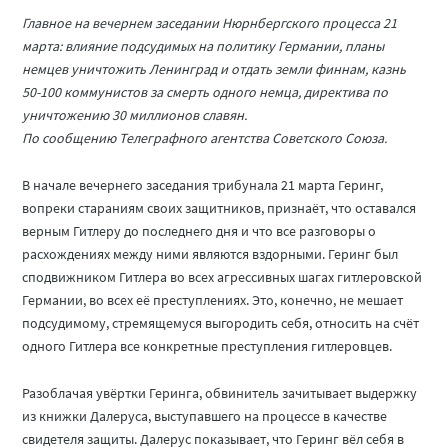
Главное на вечернем заседании Нюрнбергского процесса 21
марта: влияние подсудимых на политику Германии, планы
немцев уничтожить Ленинград и отдать земли финнам, казнь
50-100 коммунистов за смерть одного немца, директива по
уничтожению 30 миллионов славян.
По сообщению Телеграфного агентства Советского Союза.
В начале вечернего заседания трибунала 21 марта Геринг,
вопреки стараниям своих защитников, признаёт, что оставался
верным Гитлеру до последнего дня и что все разговоры о
расхождениях между ними являются вздорными. Геринг был
сподвижником Гитлера во всех агрессивных шагах гитлеровской
Германии, во всех её преступлениях. Это, конечно, не мешает
подсудимому, стремящемуся выгородить себя, относить на счёт
одного Гитлера все конкретные преступления гитлеровцев.
Разоблачая увёртки Геринга, обвинитель зачитывает выдержку
из книжки Далеруса, выступавшего на процессе в качестве
свидетеля защиты. Далерус показывает, что Геринг вёл себя в