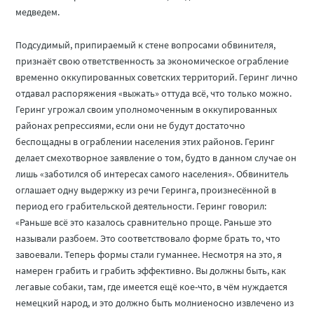
медведем.
Подсудимый, припираемый к стене вопросами обвинителя,
признаёт свою ответственность за экономическое ограбление
временно оккупированных советских территорий. Геринг лично
отдавал распоряжения «выжать» оттуда всё, что только можно.
Геринг угрожал своим уполномоченным в оккупированных
районах репрессиями, если они не будут достаточно
беспощадны в ограблении населения этих районов. Геринг
делает смехотворное заявление о том, будто в данном случае он
лишь «заботился об интересах самого населения». Обвинитель
оглашает одну выдержку из речи Геринга, произнесённой в
период его грабительской деятельности. Геринг говорил:
«Раньше всё это казалось сравнительно проще. Раньше это
называли разбоем. Это соответствовало форме брать то, что
завоевали. Теперь формы стали гуманнее. Несмотря на это, я
намерен грабить и грабить эффективно. Вы должны быть, как
легавые собаки, там, где имеется ещё кое-что, в чём нуждается
немецкий народ, и это должно быть молниеносно извлечено из