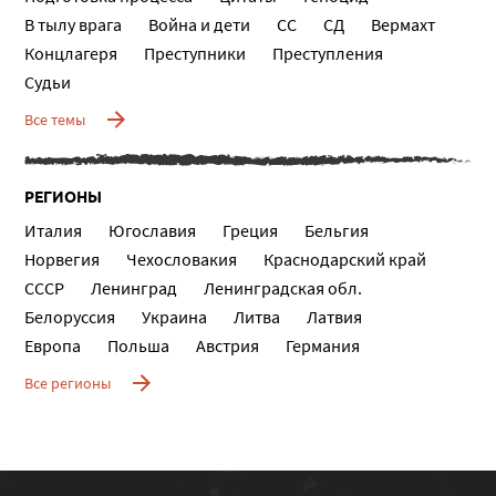
В тылу врага
Война и дети
СС
СД
Вермахт
Концлагеря
Преступники
Преступления
Судьи
Все темы
РЕГИОНЫ
Италия
Югославия
Греция
Бельгия
Норвегия
Чехословакия
Краснодарский край
СССР
Ленинград
Ленинградская обл.
Белоруссия
Украина
Литва
Латвия
Европа
Польша
Австрия
Германия
Все регионы