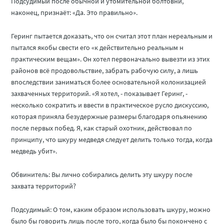
Подсудимый после обычной и утомительной болтовни,
наконец, признаёт: «Да. Это правильно».
Геринг пытается доказать, что он считал этот план нереальным и
пытался якобы свести его «к действительно реальным н
практическим вещам». Он хотел первоначально вывезти из этих
районов всё продовольствие, забрать рабочую силу, а лишь
впоследствии заниматься более основательной колонизацией
захваченных территорий. «Я хотел, - показывает Геринг, -
несколько сократить и ввести в практическое русло дискуссию,
которая приняла безудержные размеры благодаря опьянению
после первых побед. Я, как старый охотник, действовал по
принципу, что шкуру медведя следует делить только тогда, когда
медведь убит».
Обвинитель: Вы лично собирались делить эту шкуру после
захвата территорий?
Подсудимый: О том, каким образом использовать шкуру, можно
было бы говорить лишь после того, когда было бы покончено с