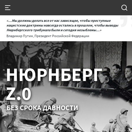
«...Мы должны делать все от нас зависящее, чтобы преступные
нацистские доктрины навсегда остались в прошлом, чтобы выводы
Нюрнбергского трибунала были и сегодня незыблемы...»
Владимир Путин, Президент Российской Федерации
НЮРНБЕРГ
Z.0
БЕЗ СРОКА ДАВНОСТИ