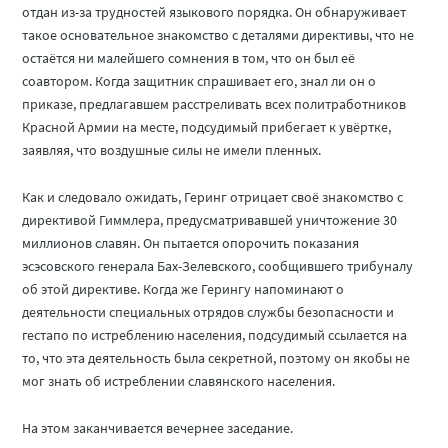
отдан из-за трудностей языкового порядка. Он обнаруживает
такое основательное знакомство с деталями директивы, что не
остаётся ни малейшего сомнения в том, что он был её
соавтором. Когда защитник спрашивает его, знал ли он о
приказе, предлагавшем расстреливать всех политработников
Красной Армии на месте, подсудимый прибегает к увёртке,
заявляя, что воздушные силы не имели пленных.
Как и следовало ожидать, Геринг отрицает своё знакомство с
директивой Гиммлера, предусматривавшей уничтожение 30
миллионов славян. Он пытается опорочить показания
эсэсовского генерала Бах-Зелевского, сообщившего трибуналу
об этой директиве. Когда же Герингу напоминают о
деятельности специальных отрядов службы безопасности и
гестапо по истреблению населения, подсудимый ссылается на
то, что эта деятельность была секретной, поэтому он якобы не
мог знать об истреблении славянского населения.
На этом заканчивается вечернее заседание.