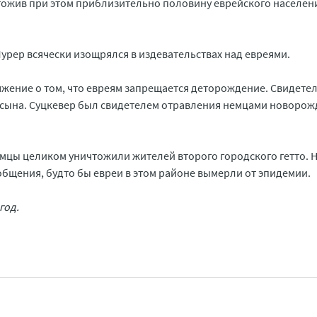
чтожив при этом приблизительно половину еврейского населен
рер всячески изощрялся в издевательствах над евреями.
яжение о том, что евреям запрещается деторождение. Свидете
ла сына. Суцкевер был свидетелем отравления немцами новоро
емцы целиком уничтожили жителей второго городского гетто. 
общения, будто бы евреи в этом районе вымерли от эпидемии.
год.