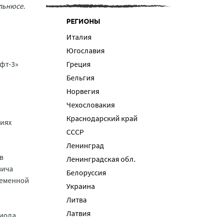
льнюсе.
РЕГИОНЫ
Италия
Югославия
фт-3»
Греция
Бельгия
Норвегия
Чехословакия
Краснодарский край
ниях
СССР
Ленинград
в
Ленинградская обл.
вича
Белоруссия
ременной
Украина
Литва
Латвия
риода