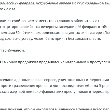
роцесса 27 февраля: истребление евреев в оккупированном Ви
го Союза.
вается сообщением заместителя главного обвинителя от
что цитировавшийся на вечернем заседании 26 февраля отчёт
немцами 50 лётчиков королевских воздушных сил в лагере «Лю
, согласно уставу, может быть принят без доказательств.
ят трибуналом.
ия Смирнов продолжил предъявление материалов о преступле
седании данные о числе евреев, уничтоженных гитлеровцами 
 просит разрешения провести допрос свидетеля Абрама Герце
о стала жертвой немецко-фашистских преступников в период в
вер показал, что он находился в Вильнюсе в течение всего пе