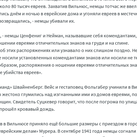
оло 80 тысяч евреев. Захватив Вильнюс, немцы тотчас же ввел
ись днём и ночью в еврейские дома и угоняли евреев в местеч
возвращались, - немцы убивали их.
ь, - немцы Ценфениг и Нейман, называвшие себя комендантами,
шении евреями отличительных знаков на груди и на спине.
 об этих распоряжениях или узнавало о них слишком поздно. 
е носили установленных комендантами знаков или носили не те
образом, распоряжения о ношении евреями отличительных зна
 убийства евреев».
манд» Швайненберг. Вейс и гестаповец Фольгабер учинили в В
жестоко глумились над изгнанными ими из домов евреями, по
нщин. Свидетель Суцкевер говорит, что после погрома по улиц
м прошёл кровавый дождь.
ев в Вильнюсе приняло ещё большие размеры с приездом в гор
еврейским делам» Мурера. В сентябре 1941 года немцы согнали