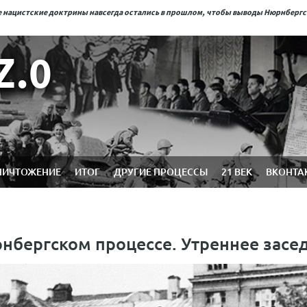
ые нацистские доктрины навсегда остались в прошлом, чтобы выводы Нюрнберг
Z.0
НИЧТОЖЕНИЕ
ИТОГ
ДРУГИЕ ПРОЦЕССЫ
21 ВЕК
ВКОНТА
рнбергском процессе. Утреннее засе