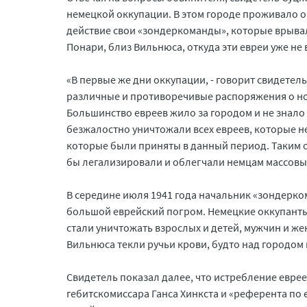
немецкой оккупации. В этом городе проживало ок
действие свои «зондеркоманды», которые врывал
Понари, близ Вильнюса, откуда эти евреи уже не 
«В первые же дни оккупации, - говорит свидетел
различные и противоречивые распоряжения о но
Большинство евреев жило за городом и не знало
безжалостно уничтожали всех евреев, которые н
которые были приняты в данный период. Таким 
бы легализировали и облегчали немцам массовые
В середине июля 1941 года начальник «зондерко
большой еврейский погром. Немецкие оккупанты 
стали уничтожать взрослых и детей, мужчин и же
Вильнюса текли ручьи крови, будто над городо
Свидетель показал далее, что истребление евре
гебитскомиссара Ганса Хинкста и «референта по 