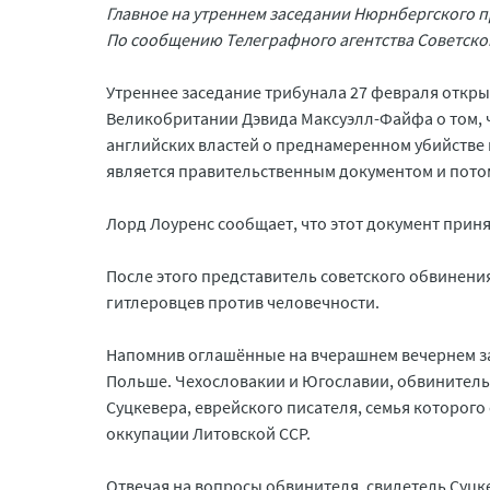
Главное на утреннем заседании Нюрнбергского п
По сообщению Телеграфного агентства Советско
Утреннее заседание трибунала 27 февраля откры
Великобритании Дэвида Максуэлл-Файфа о том, 
английских властей о преднамеренном убийстве 
является правительственным документом и потому
Лорд Лоуренс сообщает, что этот документ прин
После этого представитель советского обвинен
гитлеровцев против человечности.
Напомнив оглашённые на вчерашнем вечернем за
Польше. Чехословакии и Югославии, обвинитель
Суцкевера, еврейского писателя, семья которог
оккупации Литовской ССР.
Отвечая на вопросы обвинителя, свидетель Суцке