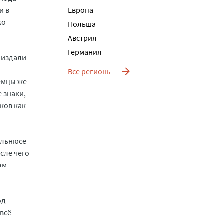
и в
Европа
ко
Польша
Австрия
Германия
 издали
Все регионы
Немцы же
 знаки,
ков как
ильнюсе
сле чего
ам
од
 всё