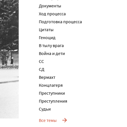
Документы
Ход процесса
Подготовка процесса
Цитаты
Геноцид
В тылу врага
Война и дети
СС
СД
Вермахт
Концлагеря
Преступники
Преступления
Судьи
Все темы