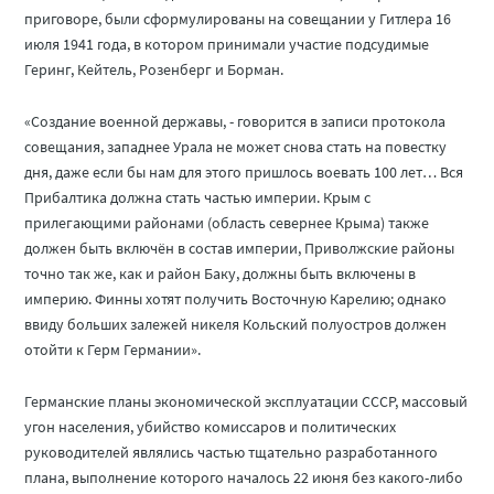
приговоре, были сформулированы на совещании у Гитлера 16
июля 1941 года, в котором принимали участие подсудимые
Геринг, Кейтель, Розенберг и Борман.
«Создание военной державы, - говорится в записи протокола
совещания, западнее Урала не может снова стать на повестку
дня, даже если бы нам для этого пришлось воевать 100 лет… Вся
Прибалтика должна стать частью империи. Крым с
прилегающими районами (область севернее Крыма) также
должен быть включён в состав империи, Приволжские районы
точно так же, как и район Баку, должны быть включены в
империю. Финны хотят получить Восточную Карелию; однако
ввиду больших залежей никеля Кольский полуостров должен
отойти к Герм Германии».
Германские планы экономической эксплуатации СССР, массовый
угон населения, убийство комиссаров и политических
руководителей являлись частью тщательно разработанного
плана, выполнение которого началось 22 июня без какого-либо