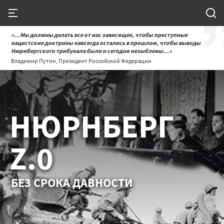
«...Мы должны делать все от нас зависящее, чтобы преступные
нацистские доктрины навсегда остались в прошлом, чтобы выводы
Нюрнбергского трибунала были и сегодня незыблемы...»
Владимир Путин, Президент Российской Федерации
НЮРНБЕРГ
Z.0
БЕЗ СРОКА ДАВНОСТИ