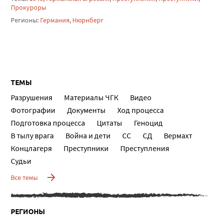
Прокуроры
Регионы:
Германия
,
Нюрнберг
ТЕМЫ
Разрушения
Материалы ЧГК
Видео
Фотографии
Документы
Ход процесса
Подготовка процесса
Цитаты
Геноцид
В тылу врага
Война и дети
СС
СД
Вермахт
Концлагеря
Преступники
Преступления
Судьи
Все темы
РЕГИОНЫ