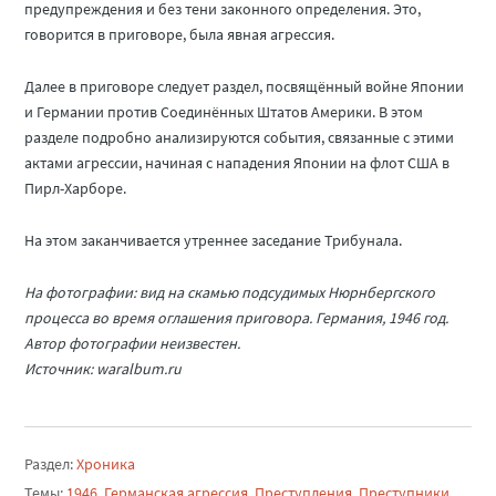
предупреждения и без тени законного определения. Это,
говорится в приговоре, была явная агрессия.
Далее в приговоре следует раздел, посвящённый войне Японии
и Германии против Соединённых Штатов Америки. В этом
разделе подробно анализируются события, связанные с этими
актами агрессии, начиная с нападения Японии на флот США в
Пирл-Харборе.
На этом заканчивается утреннее заседание Трибунала.
На фотографии: вид на скамью подсудимых Нюрнбергского
процесса во время оглашения приговора. Германия, 1946 год.
Автор фотографии неизвестен.
Источник: waralbum.ru
Раздел:
Хроника
Темы:
1946
,
Германская агрессия
,
Преступления
,
Преступники
,