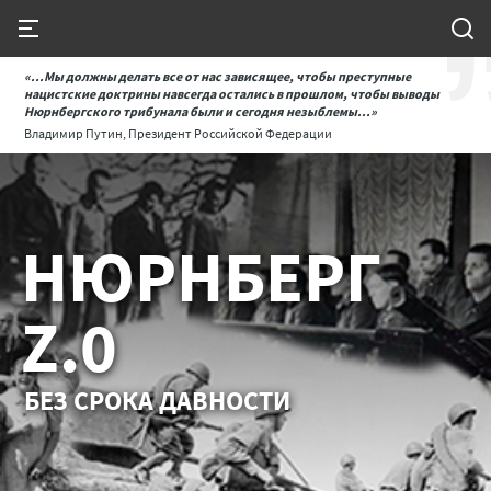
«...Мы должны делать все от нас зависящее, чтобы преступные
нацистские доктрины навсегда остались в прошлом, чтобы выводы
Нюрнбергского трибунала были и сегодня незыблемы...»
Владимир Путин, Президент Российской Федерации
НЮРНБЕРГ
Z.0
БЕЗ СРОКА ДАВНОСТИ