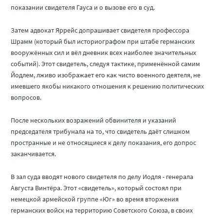
показании свидетеля Гауса и о вызове его в суд.
Затем адвокат Яррейс допрашивает свидетеля профессора
Шрамм (который был историографом при штабе германских
вооружённых сил и вёл дневник всех наиболее значительных
событий). Этот свидетель, следуя тактике, применённой самим
Йодлем, лживо изображает его как чисто военного деятеля, не
имевшего якобы никакого отношения к решению политических
вопросов.
После нескольких возражений обвинителя и указаний
председателя трибунала на то, что свидетель даёт слишком
пространные и не относящиеся к делу показания, его допрос
заканчивается.
В зал суда вводят нового свидетеля по делу Иодля - генерала
Августа Винтёра. Этот «свидетель», который состоял при
немецкой армейской группе «Юг» во время вторжения
германских войск на территорию Советского Союза, в своих