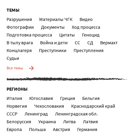
ТЕМЫ
Разрушения
Материалы ЧГК
Видео
Фотографии
Документы
Ход процесса
Подготовка процесса
Цитаты
Геноцид
В тылу врага
Война и дети
СС
СД
Вермахт
Концлагеря
Преступники
Преступления
Судьи
Все темы
РЕГИОНЫ
Италия
Югославия
Греция
Бельгия
Норвегия
Чехословакия
Краснодарский край
СССР
Ленинград
Ленинградская обл.
Белоруссия
Украина
Литва
Латвия
Европа
Польша
Австрия
Германия