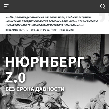
«...Мы должны делать все от нас зависящее, чтобы преступные
нацистские доктрины навсегда остались в прошлом, чтобы выводы
Нюрнбергского трибунала были и сегодня незыблемы...»
Владимир Путин, Президент Российской Федерации
НЮРНБЕРГ
Z.0
БЕЗ СРОКА ДАВНОСТИ