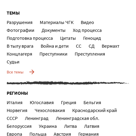
ТЕМЫ
Разрушения
Материалы ЧГК
Видео
Фотографии
Документы
Ход процесса
Подготовка процесса
Цитаты
Геноцид
В тылу врага
Война и дети
СС
СД
Вермахт
Концлагеря
Преступники
Преступления
Судьи
Все темы
РЕГИОНЫ
Италия
Югославия
Греция
Бельгия
Норвегия
Чехословакия
Краснодарский край
СССР
Ленинград
Ленинградская обл.
Белоруссия
Украина
Литва
Латвия
Европа
Польша
Австрия
Германия