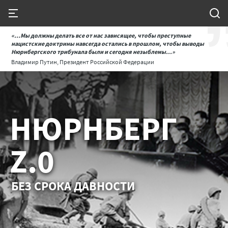
«...Мы должны делать все от нас зависящее, чтобы преступные
нацистские доктрины навсегда остались в прошлом, чтобы выводы
Нюрнбергского трибунала были и сегодня незыблемы...»
Владимир Путин, Президент Российской Федерации
НЮРНБЕРГ
Z.0
БЕЗ СРОКА ДАВНОСТИ