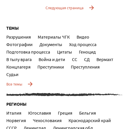
Следующая страница
ТЕМЫ
Разрушения
Материалы ЧГК
Видео
Фотографии
Документы
Ход процесса
Подготовка процесса
Цитаты
Геноцид
В тылу врага
Война и дети
СС
СД
Вермахт
Концлагеря
Преступники
Преступления
Судьи
Все темы
РЕГИОНЫ
Италия
Югославия
Греция
Бельгия
Норвегия
Чехословакия
Краснодарский край
СССР
Ленинград
Ленинградская обл.