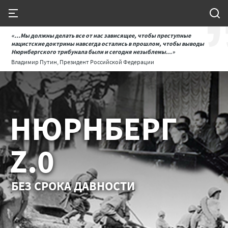
«...Мы должны делать все от нас зависящее, чтобы преступные
нацистские доктрины навсегда остались в прошлом, чтобы выводы
Нюрнбергского трибунала были и сегодня незыблемы...»
Владимир Путин, Президент Российской Федерации
НЮРНБЕРГ
Z.0
БЕЗ СРОКА ДАВНОСТИ