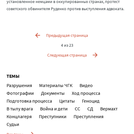
установленное немцами в оккупированных странах, протест
советского обвинителя Руденко против выступления адвоката.
Предыдущая страница
4 из 23
Следующая страница
ТЕМЫ
Разрушения
Материалы ЧГК
Видео
Фотографии
Документы
Ход процесса
Подготовка процесса
Цитаты
Геноцид
В тылу врага
Война и дети
СС
СД
Вермахт
Концлагеря
Преступники
Преступления
Судьи