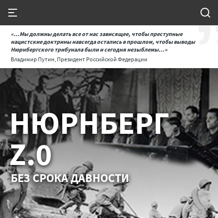
«...Мы должны делать все от нас зависящее, чтобы преступные
нацистские доктрины навсегда остались в прошлом, чтобы выводы
Нюрнбергского трибунала были и сегодня незыблемы...»
Владимир Путин, Президент Российской Федерации
НЮРНБЕРГ
Z.0
БЕЗ СРОКА ДАВНОСТИ