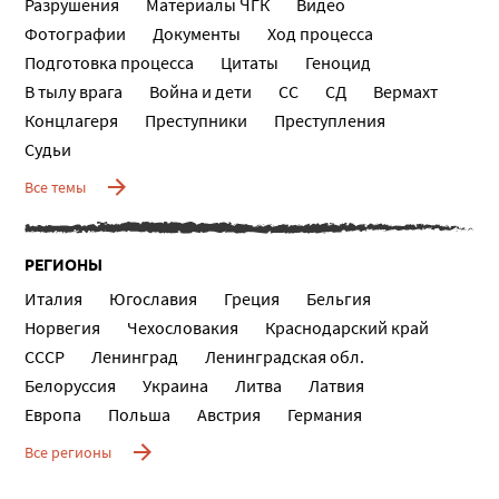
Разрушения
Материалы ЧГК
Видео
Фотографии
Документы
Ход процесса
Подготовка процесса
Цитаты
Геноцид
В тылу врага
Война и дети
СС
СД
Вермахт
Концлагеря
Преступники
Преступления
Судьи
Все темы
РЕГИОНЫ
Италия
Югославия
Греция
Бельгия
Норвегия
Чехословакия
Краснодарский край
СССР
Ленинград
Ленинградская обл.
Белоруссия
Украина
Литва
Латвия
Европа
Польша
Австрия
Германия
Все регионы