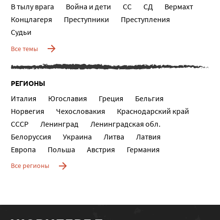
В тылу врага
Война и дети
СС
СД
Вермахт
Концлагеря
Преступники
Преступления
Судьи
Все темы
РЕГИОНЫ
Италия
Югославия
Греция
Бельгия
Норвегия
Чехословакия
Краснодарский край
СССР
Ленинград
Ленинградская обл.
Белоруссия
Украина
Литва
Латвия
Европа
Польша
Австрия
Германия
Все регионы