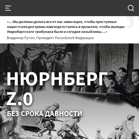
«...Мы должны делать все от нас зависящее, чтобы преступные
нацистские доктрины навсегда остались в прошлом, чтобы выводы
Нюрнбергского трибунала были и сегодня незыблемы...»
Владимир Путин, Президент Российской Федерации
НЮРНБЕРГ
Z.0
БЕЗ СРОКА ДАВНОСТИ