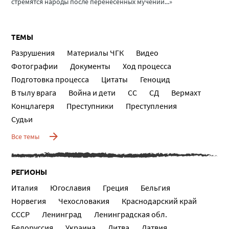
стремятся народы после перенесенных мучений...»
ТЕМЫ
Разрушения
Материалы ЧГК
Видео
Фотографии
Документы
Ход процесса
Подготовка процесса
Цитаты
Геноцид
В тылу врага
Война и дети
СС
СД
Вермахт
Концлагеря
Преступники
Преступления
Судьи
Все темы
РЕГИОНЫ
Италия
Югославия
Греция
Бельгия
Норвегия
Чехословакия
Краснодарский край
СССР
Ленинград
Ленинградская обл.
Белоруссия
Украина
Литва
Латвия