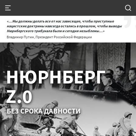
«...Мы должны делать все от нас зависящее, чтобы преступные
нацистские доктрины навсегда остались в прошлом, чтобы выводы
Нюрнбергского трибунала были и сегодня незыблемы...»
Владимир Путин, Президент Российской Федерации
НЮРНБЕРГ
Z.0
БЕЗ СРОКА ДАВНОСТИ