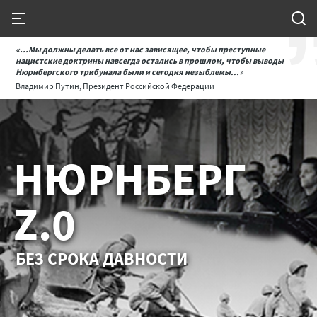
«...Мы должны делать все от нас зависящее, чтобы преступные
нацистские доктрины навсегда остались в прошлом, чтобы выводы
Нюрнбергского трибунала были и сегодня незыблемы...»
Владимир Путин, Президент Российской Федерации
НЮРНБЕРГ
Z.0
БЕЗ СРОКА ДАВНОСТИ