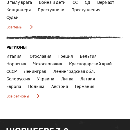
В тылу врага
Война и дети
СС
СД
Вермахт
Концлагеря
Преступники
Преступления
Судьи
Все темы
РЕГИОНЫ
Италия
Югославия
Греция
Бельгия
Норвегия
Чехословакия
Краснодарский край
СССР
Ленинград
Ленинградская обл.
Белоруссия
Украина
Литва
Латвия
Европа
Польша
Австрия
Германия
Все регионы