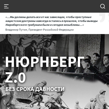
«...Мы должны делать все от нас зависящее, чтобы преступные
нацистские доктрины навсегда остались в прошлом, чтобы выводы
Нюрнбергского трибунала были и сегодня незыблемы...»
Владимир Путин, Президент Российской Федерации
НЮРНБЕРГ
Z.0
БЕЗ СРОКА ДАВНОСТИ