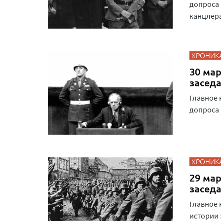
допроса 
канцлера
ХРОНИК
30 мар
засед
Главное 
допроса
ХРОНИК
29 мар
засед
Главное 
истории 