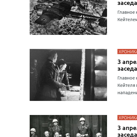
засед
Главное 
Кейтелем
ХРОНИК
3 апре
засед
Главное 
Кейтеля 
нападени
ХРОНИК
3 апре
засед