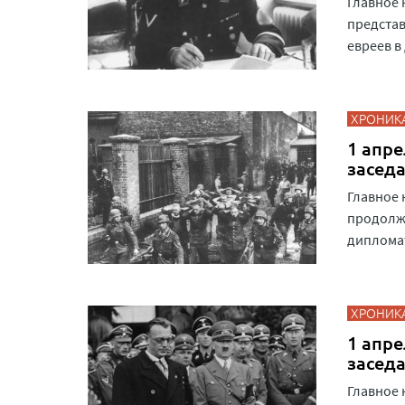
Главное 
предста
евреев в
ХРОНИК
1 апре
засед
Главное 
продолже
дипломат
ХРОНИК
1 апре
засед
Главное 