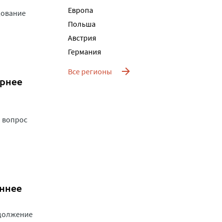
Европа
дование
Польша
Австрия
Германия
Все регионы
ернее
 вопрос
еннее
одолжение