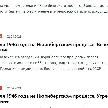
на утреннем заседании Нюрнбергского процесса 3 апреля: доп
ого Кейтеля, его вступление в гитлеровскую партию, исходящи
.
А
02.04.2021
ля 1946 года на Нюрнбергском процессе. Веч
ание
на вечернем заседании Нюрнбергского процесса 2 апреля:
чество Гиммлера и Риббентропа, подготовка нападения на ССС
Германии стимулировать Японию для начала войны с СССР.
А
02.04.2021
ля 1946 года на Нюрнбергском процессе. Утр
ание