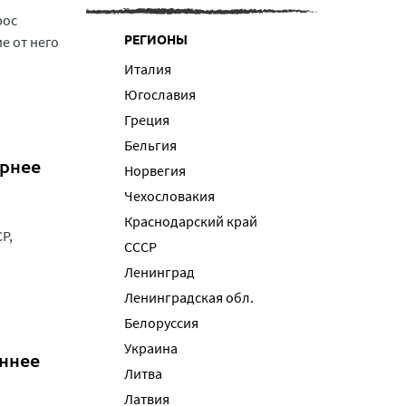
рос
РЕГИОНЫ
е от него
Италия
Югославия
Греция
Бельгия
ернее
Норвегия
Чехословакия
Краснодарский край
Р,
СССР
Ленинград
Ленинградская обл.
Белоруссия
Украина
еннее
Литва
Латвия