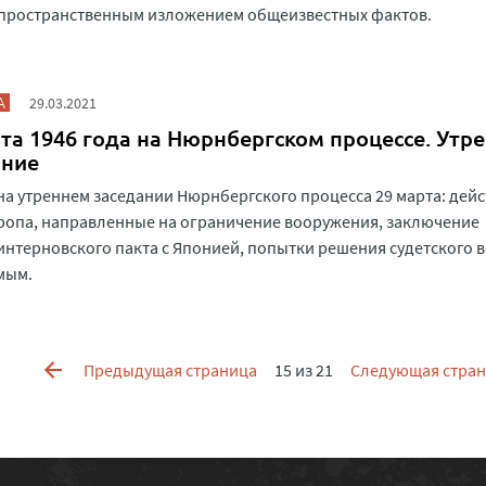
 пространственным изложением общеизвестных фактов.
А
29.03.2021
та 1946 года на Нюрнбергском процессе. Утр
ание
на утреннем заседании Нюрнбергского процесса 29 марта: дей
ропа, направленные на ограничение вооружения, заключение
нтерновского пакта с Японией, попытки решения судетского 
мым.
Предыдущая страница
15 из 21
Следующая стра