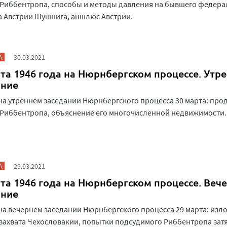
Риббентропа, способы и методы давления на бывшего федера
 Австрии Шушнига, аншлюс Австрии.
А
30.03.2021
та 1946 года на Нюрнбергском процессе. Утр
ание
на утреннем заседании Нюрнбергского процесса 30 марта: пр
 Риббентропа, объяснение его многочисленной недвижимости
А
29.03.2021
та 1946 года на Нюрнбергском процессе. Веч
ание
на вечернем заседании Нюрнбергского процесса 29 марта: изл
захвата Чехословакии, попытки подсудимого Риббентропа зат