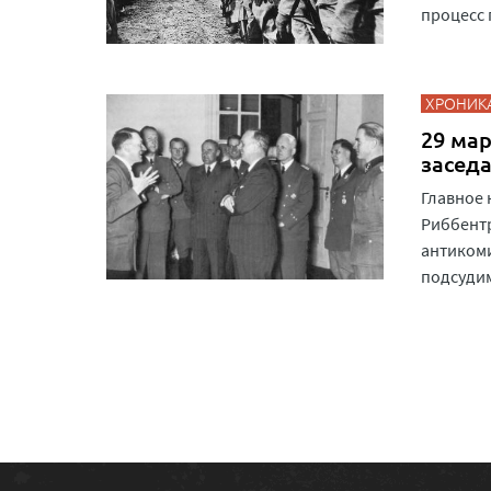
процесс
ХРОНИК
29 мар
засед
Главное 
Риббент
антикоми
подсуди