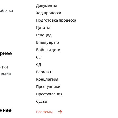
Документы
работка
Ход процесса
Подготовка процесса
Цитаты
Геноцид
В тылу врага
Война и дети
ернее
СС
СД
ытки
Вермахт
 плана
Концлагеря
Преступники
Преступления
Судьи
еннее
Все темы