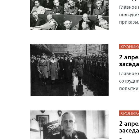
Главное 
подсудим
приказы
ХРОНИК
2 апре
засед
Главное 
сотрудни
попытки 
ХРОНИК
2 апре
засед