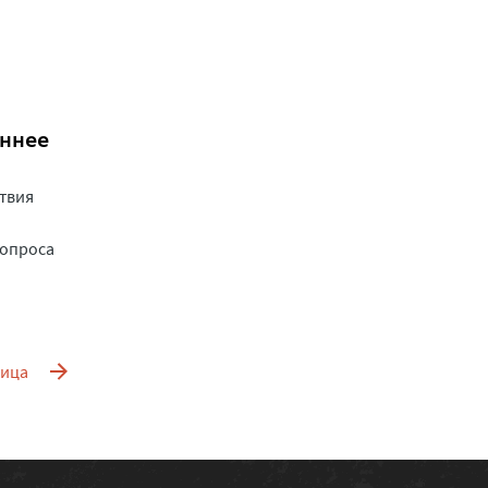
еннее
ствия
вопроса
ница