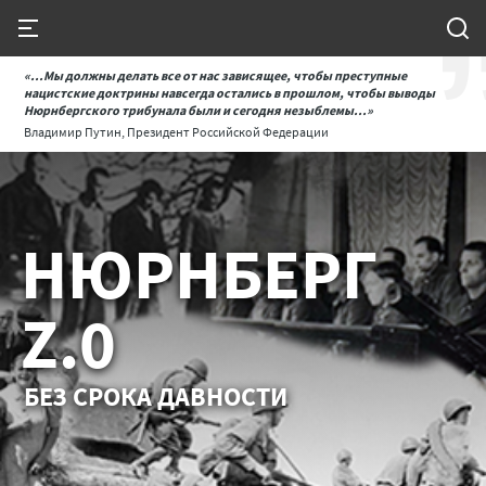
«...Мы должны делать все от нас зависящее, чтобы преступные
нацистские доктрины навсегда остались в прошлом, чтобы выводы
Нюрнбергского трибунала были и сегодня незыблемы...»
Владимир Путин, Президент Российской Федерации
НЮРНБЕРГ
Z.0
БЕЗ СРОКА ДАВНОСТИ