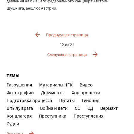
давления на бывшего федерального канцлера Австрии
Шушнига, аншлюс Австрии.
Предыдущая страница
12 из 21
Следующая страница
ТЕМЫ
Разрушения
Материалы ЧГК
Видео
Фотографии
Документы
Ход процесса
Подготовка процесса
Цитаты
Геноцид
В тылу врага
Война и дети
СС
СД
Вермахт
Концлагеря
Преступники
Преступления
Судьи
Все темы