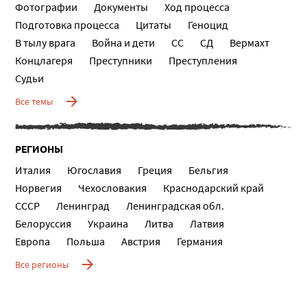
Фотографии
Документы
Ход процесса
Подготовка процесса
Цитаты
Геноцид
В тылу врага
Война и дети
СС
СД
Вермахт
Концлагеря
Преступники
Преступления
Судьи
Все темы
РЕГИОНЫ
Италия
Югославия
Греция
Бельгия
Норвегия
Чехословакия
Краснодарский край
СССР
Ленинград
Ленинградская обл.
Белоруссия
Украина
Литва
Латвия
Европа
Польша
Австрия
Германия
Все регионы