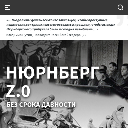
«...Мы должны делать все от нас зависящее, чтобы преступные
нацистские доктрины навсегда остались в прошлом, чтобы выводы
Нюрнбергского трибунала были и сегодня незыблемы...»
Владимир Путин, Президент Российской Федерации
НЮРНБЕРГ
Z.0
БЕЗ СРОКА ДАВНОСТИ