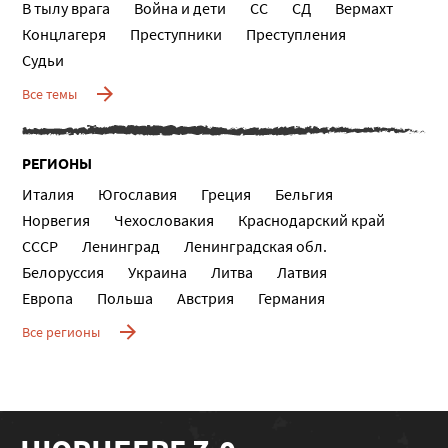
В тылу врага
Война и дети
СС
СД
Вермахт
Концлагеря
Преступники
Преступления
Судьи
Все темы
РЕГИОНЫ
Италия
Югославия
Греция
Бельгия
Норвегия
Чехословакия
Краснодарский край
СССР
Ленинград
Ленинградская обл.
Белоруссия
Украина
Литва
Латвия
Европа
Польша
Австрия
Германия
Все регионы