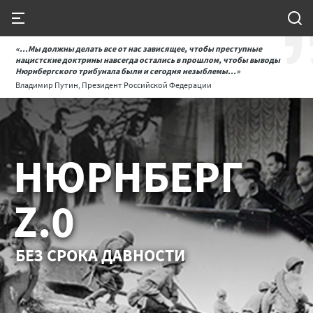
«...Мы должны делать все от нас зависящее, чтобы преступные
нацистские доктрины навсегда остались в прошлом, чтобы выводы
Нюрнбергского трибунала были и сегодня незыблемы...»
Владимир Путин, Президент Российской Федерации
НЮРНБЕРГ
Z.0
БЕЗ СРОКА ДАВНОСТИ