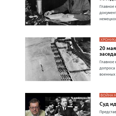
Главное 
документ
немецког
ХРОНИК
20 мая
засед
Главное 
допроса 
военных 
ВОЙНА 
Суд ид
Предста