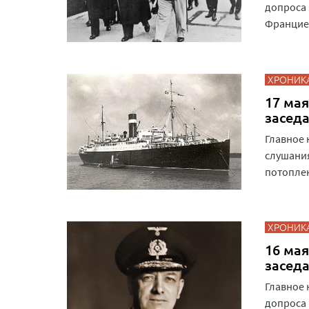
допроса 
Францией
ХРОНИК
17 мая
засед
Главное 
слушания
потоплен
ХРОНИК
16 мая
засед
Главное 
допроса 