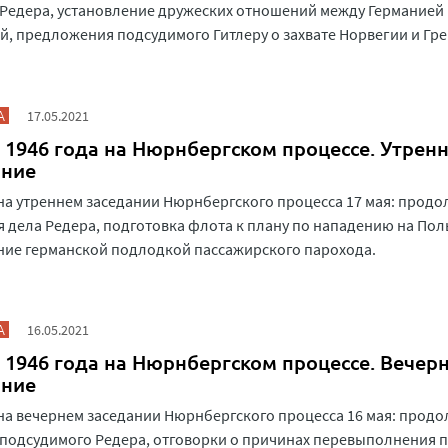
Редера, установление дружеских отношений между Германией
, предложения подсудимого Гитлеру о захвате Норвегии и Гре
А
17.05.2021
 1946 года на Нюрнбергском процессе. Утрен
ание
на утреннем заседании Нюрнбергского процесса 17 мая: прод
 дела Редера, подготовка флота к плану по нападению на Пол
ие германской подлодкой пассажирского парохода.
А
16.05.2021
 1946 года на Нюрнбергском процессе. Вечер
ание
на вечернем заседании Нюрнбергского процесса 16 мая: прод
подсудимого Редера, отговорки о причинах перевыполнения п