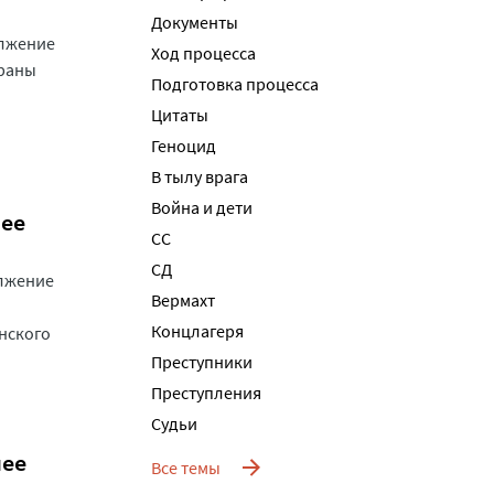
Документы
олжение
Ход процесса
траны
Подготовка процесса
Цитаты
Геноцид
В тылу врага
Война и дети
нее
СС
СД
олжение
Вермахт
Концлагеря
нского
Преступники
Преступления
Судьи
нее
Все темы