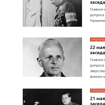
засед
Главное 
допроса 
Германие
ХРОНИК
22 мая
засед
Главное 
допроса 
зверства
военно-м
ХРОНИК
21 мая
засед