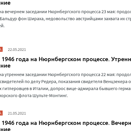
ание
на вечернем заседании Нюрнбергского процесса 23 мая: прод
Бальдур фон Шираха, недовольство австрийцами захвата их с
й.
А
22.05.2021
 1946 года на Нюрнбергском процессе. Утрен
ание
на утреннем заседании Нюрнбергского процесса 22 мая: прод
свидетелей по делу Редера, показания свидетеля Венцзекера о
х гитлеровцев в Италии, допрос вице-адмирала бывшего герма
орского флота Шульте-Монтинг.
А
21.05.2021
 1946 года на Нюрнбергском процессе. Вечер
ание