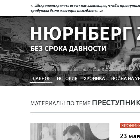
«...Мы должны делать все от нас зависящее, чтобы преступн
трибунала были и сегодня незыблемы...»
НЮРНБЕРГ 
БЕЗ СРОКА ДАВНОСТИ
ГЛАВНОЕ
ИСТОРИЯ
ХРОНИКА
ВОЙНА НА У
ПРЕСТУПНИ
МАТЕРИАЛЫ ПО ТЕМЕ
ХРОНИК
23 мая