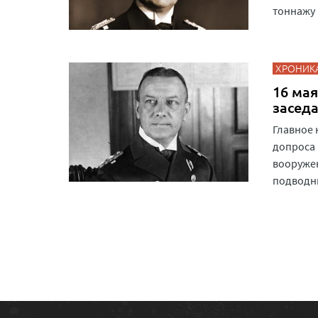
тоннажу 
ХРОНИК
16 мая
засед
Главное 
допроса 
вооруже
подводн