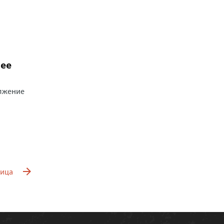
нее
олжение
ница