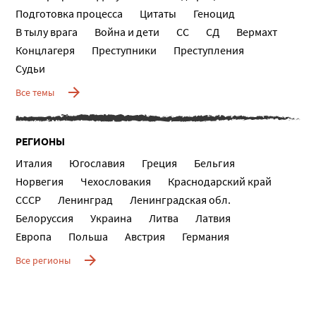
Подготовка процесса
Цитаты
Геноцид
В тылу врага
Война и дети
СС
СД
Вермахт
Концлагеря
Преступники
Преступления
Судьи
Все темы
РЕГИОНЫ
Италия
Югославия
Греция
Бельгия
Норвегия
Чехословакия
Краснодарский край
СССР
Ленинград
Ленинградская обл.
Белоруссия
Украина
Литва
Латвия
Европа
Польша
Австрия
Германия
Все регионы