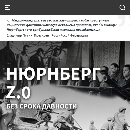
«...Мы должны делать все от нас зависящее, чтобы преступные
нацистские доктрины навсегда остались в прошлом, чтобы выводы
Нюрнбергского трибунала были и сегодня незыблемы...»
Владимир Путин, Президент Российской Федерации
НЮРНБЕРГ
Z.0
БЕЗ СРОКА ДАВНОСТИ