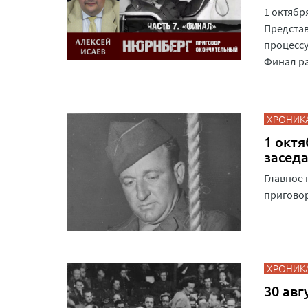
1 октябр
Предста
процессу
Финал ра
ХРОНИК
1 октя
засед
Главное 
приговор
ХРОНИК
30 авг