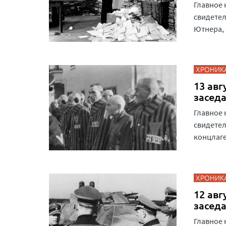
Главное 
свидетел
Ютнера, 
ХРОНИК
13 авг
засед
Главное 
свидетел
концлаге
ХРОНИК
12 авг
засед
Главное 