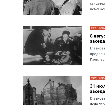
свидетел
немецкой
ХРОНИК
8 авгу
засед
Главное 
продолже
Гиммлеро
ХРОНИК
31 июл
засед
Главное 
дела пер