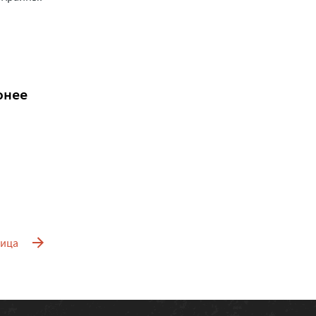
рнее
ница