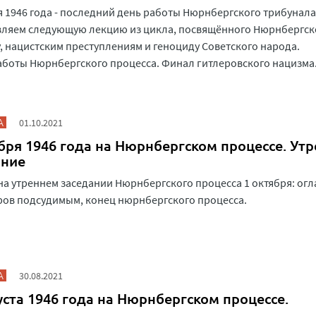
я 1946 года - последний день работы Нюрнбергского трибунала
вляем следующую лекцию из цикла, посвящённого Нюрнбергск
, нацистским преступлениям и геноциду Советского народа.
боты Нюрнбергского процесса. Финал гитлеровского нацизма
А
01.10.2021
бря 1946 года на Нюрнбергском процессе. Ут
ание
на утреннем заседании Нюрнбергского процесса 1 октября: ог
ов подсудимым, конец нюрнбергского процесса.
А
30.08.2021
уста 1946 года на Нюрнбергском процессе.