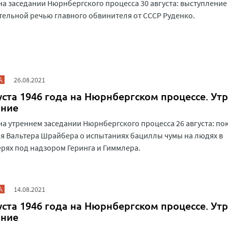
на заседании Нюрнбергского процесса 30 августа: выступление
ельной речью главного обвинителя от СССР Руденко.
А
26.08.2021
уста 1946 года на Нюрнбергском процессе. Ут
ание
на утреннем заседании Нюрнбергского процесса 26 августа: по
я Вальтера Шрайбера о испытаниях бациллы чумы на людях в
рях под надзором Геринга и Гиммлера.
А
14.08.2021
уста 1946 года на Нюрнбергском процессе. Ут
ание