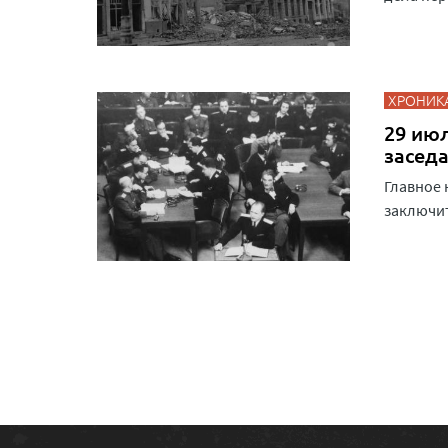
ХРОНИК
29 июл
засед
Главное 
заключит