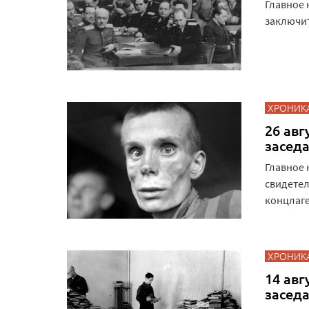
Главное 
заключит
ХРОНИК
26 авг
засед
Главное 
свидетел
концлаге
ХРОНИК
14 авг
засед