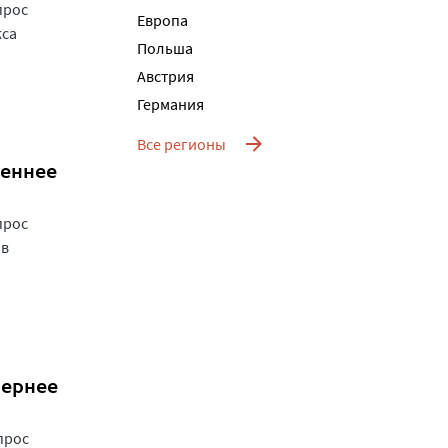
прос
Европа
кса
Польша
Австрия
Германия
Все регионы
реннее
прос
 в
чернее
прос