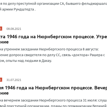
я по делу преступной организации СА, бывшего фельдмаршал
 армии Рундштедта .
А
08.08.2021
ста 1946 года на Нюрнбергском процессе. Утр
ание
на утреннем заседании Нюрнбергского процесса 8 августа:
ние допроса свидетеля по делу СС, связь «доктора» Рашера с
м, опыты над людьми в Дахау.
А
31.07.2021
я 1946 года на Нюрнбергском процессе. Вече
ание
на вечернем заседании Нюрнбергского процесса 31 июля: слу
вой преступной организации, планы по германизации Верхней