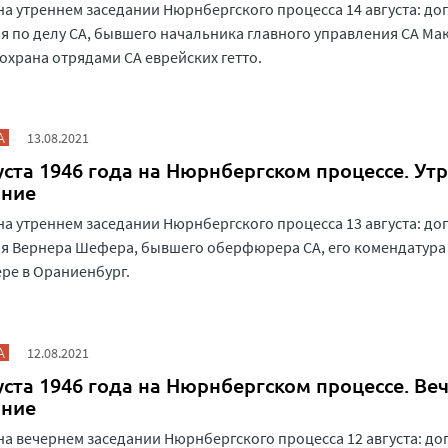
на утреннем заседании Нюрнбергского процесса 14 августа: до
я по делу СА, бывшего начальника главного управления СА Ма
охрана отрядами СА еврейских гетто.
А
13.08.2021
уста 1946 года на Нюрнбергском процессе. Ут
ание
на утреннем заседании Нюрнбергского процесса 13 августа: до
я Вернера Шефера, бывшего оберфюрера СА, его комендатура
ре в Ораниенбург.
А
12.08.2021
уста 1946 года на Нюрнбергском процессе. Ве
ание
на вечернем заседании Нюрнбергского процесса 12 августа: до