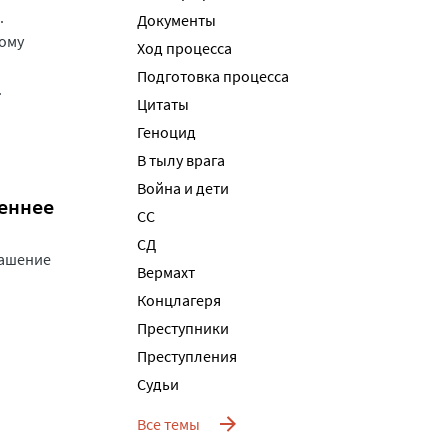
.
Документы
ому
Ход процесса
Подготовка процесса
.
Цитаты
Геноцид
В тылу врага
Война и дети
реннее
СС
СД
лашение
Вермахт
Концлагеря
Преступники
Преступления
Судьи
Все темы