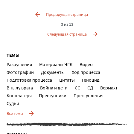
Предыдущая страница
3 из 13
Следующая страница
ТЕМЫ
Разрушения
Материалы ЧГК
Видео
Фотографии
Документы
Ход процесса
Подготовка процесса
Цитаты
Геноцид
В тылу врага
Война и дети
СС
СД
Вермахт
Концлагеря
Преступники
Преступления
Судьи
Все темы