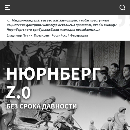
«...Мы должны делать все от нас зависящее, чтобы преступные
нацистские доктрины навсегда остались в прошлом, чтобы выводы
Нюрнбергского трибунала были и сегодня незыблемы...»
Владимир Путин, Президент Российской Федерации
НЮРНБЕРГ
Z.0
БЕЗ СРОКА ДАВНОСТИ