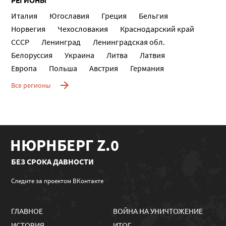
РЕГИОНЫ
Италия
Югославия
Греция
Бельгия
Норвегия
Чехословакия
Краснодарский край
СССР
Ленинград
Ленинградская обл.
Белоруссия
Украина
Литва
Латвия
Европа
Польша
Австрия
Германия
Все регионы
НЮРНБЕРГ Z.0
БЕЗ СРОКА ДАВНОСТИ
Следите за проектом ВКонтакте
ГЛАВНОЕ
ВОЙНА НА УНИЧТОЖЕНИЕ
ИСТОРИЯ
ИТОГ