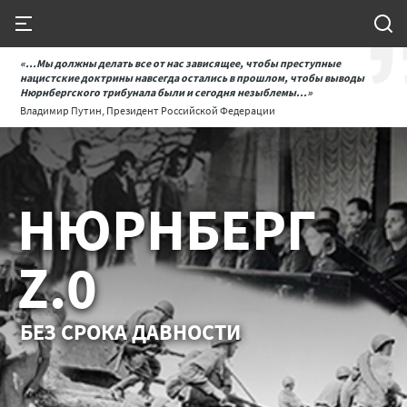
«...Мы должны делать все от нас зависящее, чтобы преступные
нацистские доктрины навсегда остались в прошлом, чтобы выводы
Нюрнбергского трибунала были и сегодня незыблемы...»
Владимир Путин, Президент Российской Федерации
НЮРНБЕРГ
Z.0
БЕЗ СРОКА ДАВНОСТИ