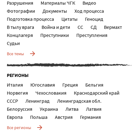
Разрушения
Материалы ЧГК
Видео
Фотографии
Документы
Ход процесса
Подготовка процесса
Цитаты
Геноцид
В тылу врага
Война и дети
СС
СД
Вермахт
Концлагеря
Преступники
Преступления
Судьи
Все темы
РЕГИОНЫ
Италия
Югославия
Греция
Бельгия
Норвегия
Чехословакия
Краснодарский край
СССР
Ленинград
Ленинградская обл.
Белоруссия
Украина
Литва
Латвия
Европа
Польша
Австрия
Германия
Все регионы