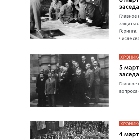
засед
Главное 
защиты о
Геринга.
числе св
ХРОНИК
5 март
засед
Главное 
вопроса 
ХРОНИК
4 март