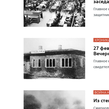
засед
Главное 
защитник
ХРОНИК
27 фев
Вечер
Главное 
свидетел
ВОЙНА 
Из сте
Смирнов: