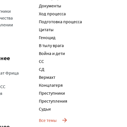
Документы
тники
Ход процесса
чества
Подготовка процесса
влении
Цитаты
Геноцид
В тылу врага
Война и дети
рнее
СС
СД
кат Фрица
Вермахт
Концлагеря
 СС
Преступники
ия
Преступления
Судьи
Все темы
ннее