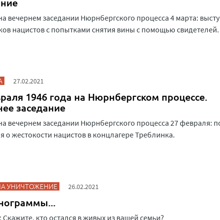
ание
на вечернем заседании Нюрнбергского процесса 4 марта: выст
ов нацистов с попытками снятия вины с помощью свидетелей.
А
27.02.2021
раля 1946 года на Нюрнбергском процессе.
нее заседание
на вечернем заседании Нюрнбергского процесса 27 февраля: п
я о жестокости нацистов в концлагере Треблинка.
НА УНИЧТОЖЕНИЕ
26.02.2021
нограммы...
 Скажите, кто остался в живых из вашей семьи?