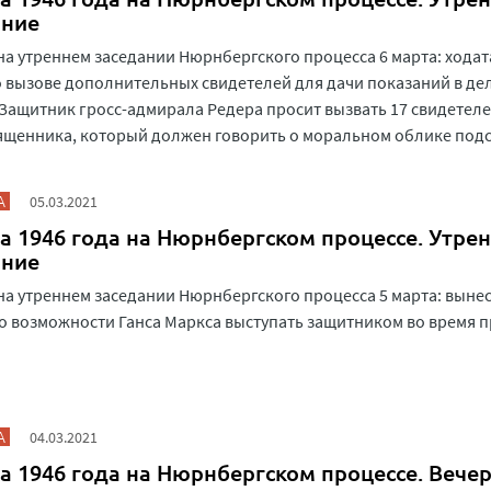
ание
на утреннем заседании Нюрнбергского процесса 6 марта: хода
 вызове дополнительных свидетелей для дачи показаний в де
 Защитник гросс-адмирала Редера просит вызвать 17 свидетеле
ященника, который должен говорить о моральном облике под
А
05.03.2021
а 1946 года на Нюрнбергском процессе. Утре
ание
на утреннем заседании Нюрнбергского процесса 5 марта: выне
о возможности Ганса Маркса выступать защитником во время п
А
04.03.2021
а 1946 года на Нюрнбергском процессе. Вече