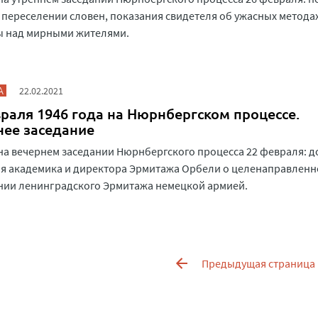
 переселении словен, показания свидетеля об ужасных метода
ы над мирными жителями.
А
22.02.2021
раля 1946 года на Нюрнбергском процессе.
нее заседание
на вечернем заседании Нюрнбергского процесса 22 февраля: 
ля академика и директора Эрмитажа Орбели о целенаправлен
нии ленинградского Эрмитажа немецкой армией.
Предыдущая страница