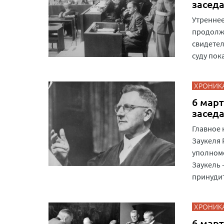
засед
Утреннее
продолжа
свидетел
суду пок
ХРОНИК
6 март
засед
Главное 
Заукеля 
уполном
Заукель 
принудит
ХРОНИК
6 март