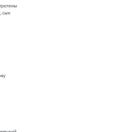
стрелены
, сын
ему
немецкий