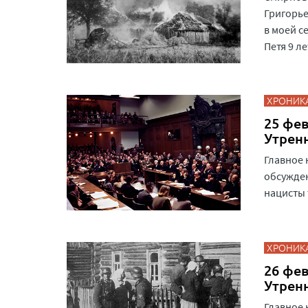
Григорье
в моей с
Петя 9 л
ХРОНИК
25 фев
Утрен
Главное 
обсужден
нацисты 
ХРОНИК
26 фев
Утрен
Главное 