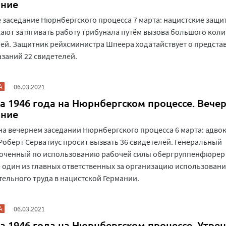
ание
 заседание Нюрнбергского процесса 7 марта: нацистские защи
ют затягивать работу трибунала путём вызова большого коли
ей. Защитник рейхсминистра Шпеера ходатайствует о предста
азаний 22 свидетелей.
А
06.03.2021
а 1946 года на Нюрнбергском процессе. Вече
ание
на вечернем заседании Нюрнбергского процесса 6 марта: адво
Роберт Серватиус просит вызвать 36 свидетелей. Генеральный
оченный по использованию рабочей силы обергруппенфюрер
- один из главных ответственных за организацию использован
ельного труда в нацистской Германии.
А
06.03.2021
а 1946 года на Нюрнбергском процессе. Утре