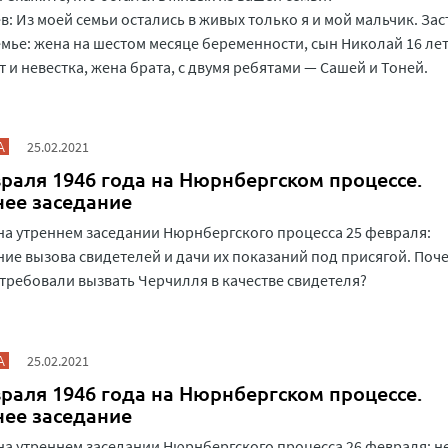
в: Из моей семьи остались в живых только я и мой мальчик. За
емье: жена на шестом месяце беременности, сын Николай 16 лет
ет и невестка, жена брата, с двумя ребятами — Сашей и Тоней.
А
25.02.2021
раля 1946 года на Нюрнбергском процессе.
нее заседание
на утреннем заседании Нюрнбергского процесса 25 февраля:
ие вызова свидетелей и дачи их показаний под присягой. Поч
требовали вызвать Черчилля в качестве свидетеля?
А
25.02.2021
раля 1946 года на Нюрнбергском процессе.
нее заседание
на утреннем заседании Нюрнбергского процесса 26 февраля: 