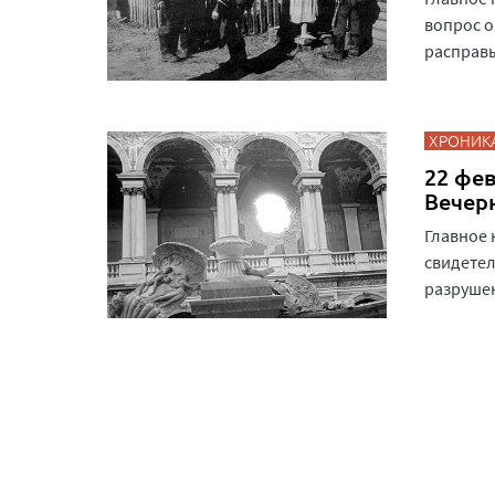
вопрос о
расправ
ХРОНИК
22 фев
Вечер
Главное 
свидете
разруше