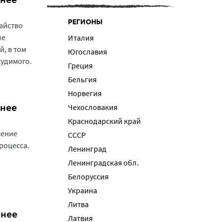
РЕГИОНЫ
тайство
ле
Италия
й, в том
Югославия
судимого.
Греция
Бельгия
Норвегия
ннее
Чехословакия
Краснодарский край
сение
СССР
роцесса.
Ленинград
Ленинградская обл.
Белоруссия
Украина
Литва
рнее
Латвия