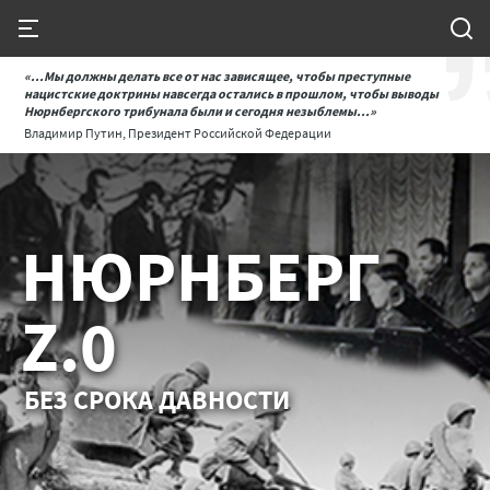
«...Мы должны делать все от нас зависящее, чтобы преступные
нацистские доктрины навсегда остались в прошлом, чтобы выводы
Нюрнбергского трибунала были и сегодня незыблемы...»
Владимир Путин, Президент Российской Федерации
НЮРНБЕРГ
Z.0
БЕЗ СРОКА ДАВНОСТИ