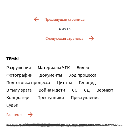
Предыдущая страница
4 из 15
Следующая страница
ТЕМЫ
Разрушения
Материалы ЧГК
Видео
Фотографии
Документы
Ход процесса
Подготовка процесса
Цитаты
Геноцид
В тылу врага
Война и дети
СС
СД
Вермахт
Концлагеря
Преступники
Преступления
Судьи
Все темы