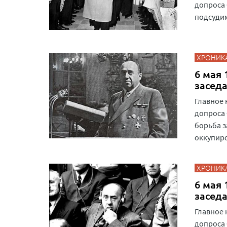
допроса 
подсудим
ХРОНИК
6 мая 
засед
Главное 
допроса 
борьба з
оккупиро
ХРОНИК
6 мая 
засед
Главное 
допроса 