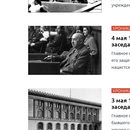
учрежден
ХРОНИК
4 мая 
засед
Главное 
его защи
нацистск
ХРОНИК
3 мая 
засед
Главное 
бывшего 
начало с