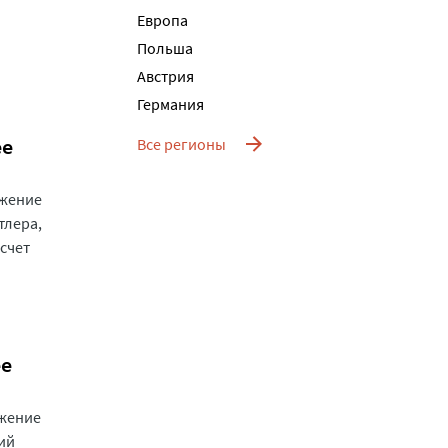
Европа
Польша
Австрия
Германия
ее
Все регионы
лжение
тлера,
счет
ее
лжение
ий