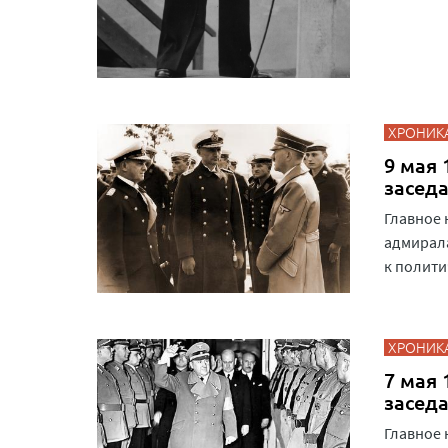
ХРОНИК
9 мая 
засед
Главное 
адмирала
к полити
ХРОНИК
7 мая 
засед
Главное 