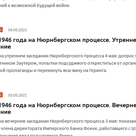
ий к возможной будущей войне.
А
04.05.2021
1946 года на Нюрнбергском процессе. Утренн
ание
на утреннем заседании Нюрнбергского процесса 4 мая: допрос
тником Заутером, попытки подсудимого откреститься от орга
ой пропаганды и перекинуть всю вину на Геринга.
А
03.05.2021
1946 года на Нюрнбергском процессе. Вечерн
ание
на вечернем заседании Нюрнбергского процесса 3 мая: показа
члена директората Имперского банка Фокке, работавшего с Ш
лушания дела подсудимого Функа.