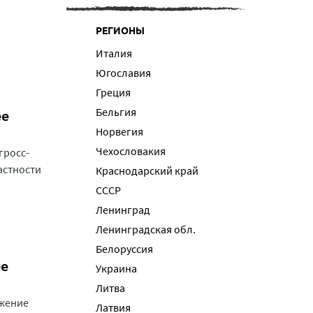
РЕГИОНЫ
Италия
Югославия
Греция
Бельгия
ее
Норвегия
Чехословакия
гросс-
астности
Краснодарский край
СССР
Ленинград
Ленинградская обл.
Белоруссия
ее
Украина
Литва
лжение
Латвия