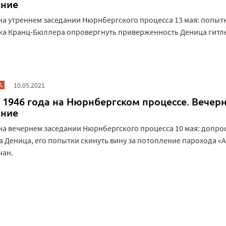
ание
на утреннем заседании Нюрнбергского процесса 13 мая: попыт
ка Кранц-Бюллера опровергнуть приверженность Деница гитл
А
10.05.2021
 1946 года на Нюрнбергском процессе. Вечер
ание
на вечернем заседании Нюрнбергского процесса 10 мая: допрос
 Деница, его попытки скинуть вину за потопление парохода «
чан.