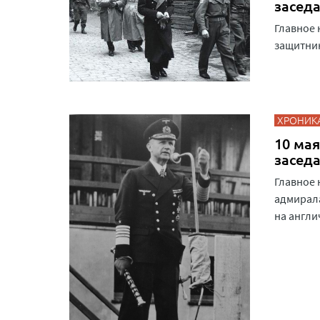
засед
Главное 
защитни
ХРОНИК
10 мая
засед
Главное 
адмирала
на англи