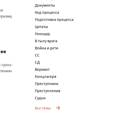
Документы
ки
Ход процесса
еризму.
Подготовка процесса
Цитаты
Геноцид
В тылу врага
Война и дети
нее
СС
СД
 гросс-
Вермахт
Атения»
Концлагеря
Преступники
Преступления
Судьи
Все темы