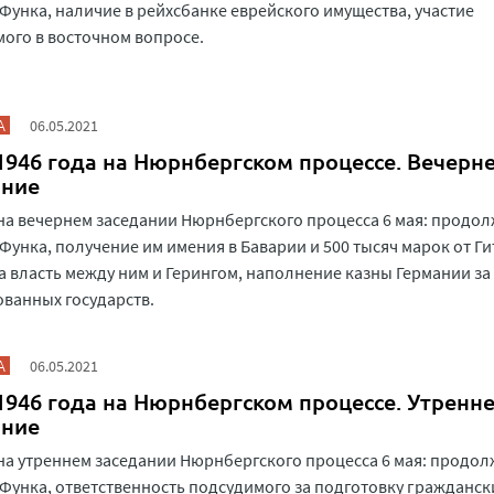
Функа, наличие в рейхсбанке еврейского имущества, участие
ого в восточном вопросе.
А
06.05.2021
1946 года на Нюрнбергском процессе. Вечерн
ание
на вечернем заседании Нюрнбергского процесса 6 мая: продо
Функа, получение им имения в Баварии и 500 тысяч марок от Ги
а власть между ним и Герингом, наполнение казны Германии за 
ванных государств.
А
06.05.2021
1946 года на Нюрнбергском процессе. Утренн
ание
на утреннем заседании Нюрнбергского процесса 6 мая: продо
Функа, ответственность подсудимого за подготовку гражданск