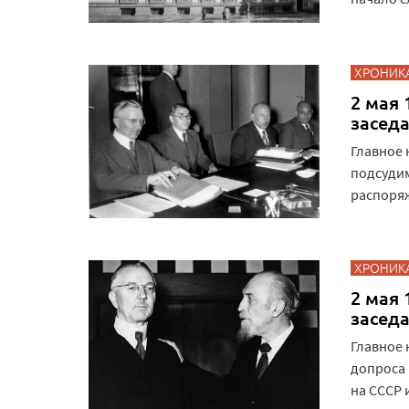
ХРОНИК
2 мая 
засед
Главное 
подсудим
распоряж
ХРОНИК
2 мая 
засед
Главное 
допроса 
на СССР 