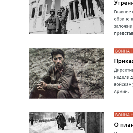
Утрен
Главное 
обвинени
заложник
представ
ВОЙНА 
Прика
Директив
недели д
войскам 
Армии.
ВОЙНА 
О пла