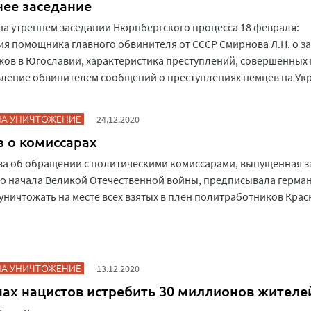
нее заседание
на утреннем заседании Нюрнбергского процесса 18 февраля:
я помощника главного обвинителя от СССР Смирнова Л.Н. о за
ов в Югославии, характеристика преступлений, совершенных 
ление обвинителем сообщений о преступлениях немцев на Ук
НА УНИЧТОЖЕНИЕ
24.12.2020
з о комиссарах
а об обращении с политическими комиссарами, выпущенная з
о начала Великой Отечественной войны, предписывала герма
уничтожать на месте всех взятых в плен политработников Кра
НА УНИЧТОЖЕНИЕ
13.12.2020
нах нацистов истребить 30 миллионов жителе