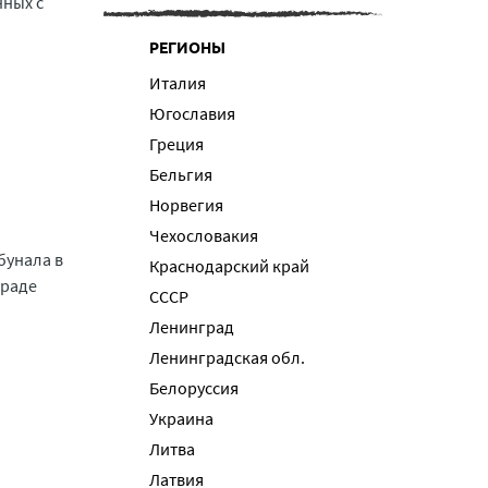
нных с
РЕГИОНЫ
Италия
Югославия
Греция
Бельгия
Норвегия
Чехословакия
бунала в
Краснодарский край
граде
СССР
Ленинград
Ленинградская обл.
Белоруссия
Украина
Литва
Латвия