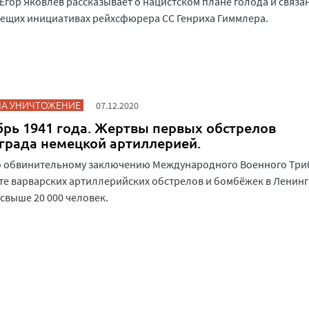
Егор Яковлев рассказывает о нацистском плане голода и связа
ещих инициативах рейхсфюрера СС Генриха Гиммлера.
НА УНИЧТОЖЕНИЕ
07.12.2020
брь 1941 года. Жертвы первых обстрелов
града немецкой артиллерией.
о обвинительному заключению Международного Военного Три
те варварских артиллерийских обстрелов и бомбёжек в Ленин
свыше 20 000 человек.