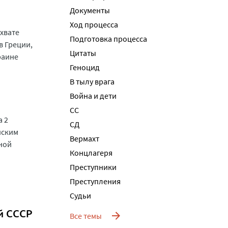
Документы
Ход процесса
хвате
Подготовка процесса
в Греции,
Цитаты
раине
Геноцид
В тылу врага
Война и дети
СС
а 2
СД
нским
Вермахт
сной
Концлагеря
Преступники
Преступления
Судьи
й СССР
Все темы