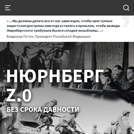
«...Мы должны делать все от нас зависящее, чтобы преступные
нацистские доктрины навсегда остались в прошлом, чтобы выводы
Нюрнбергского трибунала были и сегодня незыблемы...»
Владимир Путин, Президент Российской Федерации
НЮРНБЕРГ
Z.0
БЕЗ СРОКА ДАВНОСТИ