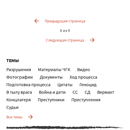
Предыдущая страница
6 из 9
Следующая страница
ТЕМЫ
Разрушения
Материалы ЧГК
Видео
Фотографии
Документы
Ход процесса
Подготовка процесса
Цитаты
Геноцид
В тылу врага
Война и дети
СС
СД
Вермахт
Концлагеря
Преступники
Преступления
Судьи
Все темы