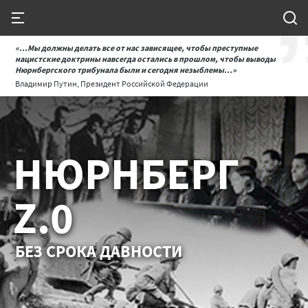
«...Мы должны делать все от нас зависящее, чтобы преступные
нацистские доктрины навсегда остались в прошлом, чтобы выводы
Нюрнбергского трибунала были и сегодня незыблемы...»
Владимир Путин, Президент Российской Федерации
НЮРНБЕРГ
Z.0
БЕЗ СРОКА ДАВНОСТИ