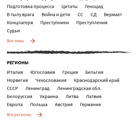
Подготовка процесса
Цитаты
Геноцид
В тылу врага
Война и дети
СС
СД
Вермахт
Концлагеря
Преступники
Преступления
Судьи
Все темы
РЕГИОНЫ
Италия
Югославия
Греция
Бельгия
Норвегия
Чехословакия
Краснодарский край
СССР
Ленинград
Ленинградская обл.
Белоруссия
Украина
Литва
Латвия
Европа
Польша
Австрия
Германия
Все регионы