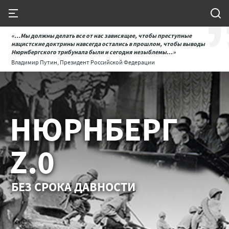
«...Мы должны делать все от нас зависящее, чтобы преступные
нацистские доктрины навсегда остались в прошлом, чтобы выводы
Нюрнбергского трибунала были и сегодня незыблемы...»
Владимир Путин, Президент Российской Федерации
НЮРНБЕРГ
Z.0
БЕЗ СРОКА ДАВНОСТИ