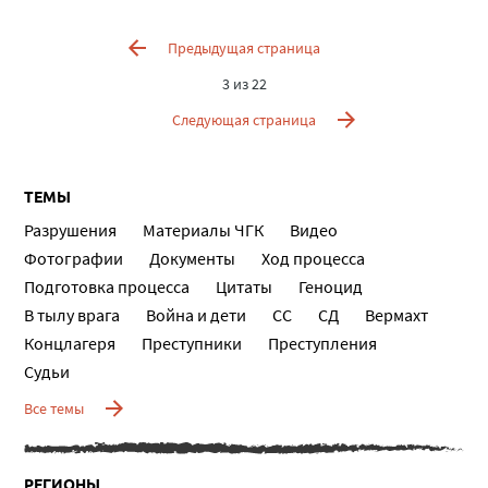
Предыдущая страница
3 из 22
Следующая страница
ТЕМЫ
Разрушения
Материалы ЧГК
Видео
Фотографии
Документы
Ход процесса
Подготовка процесса
Цитаты
Геноцид
В тылу врага
Война и дети
СС
СД
Вермахт
Концлагеря
Преступники
Преступления
Судьи
Все темы
РЕГИОНЫ