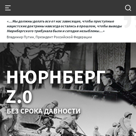
«...Мы должны делать все от нас зависящее, чтобы преступные
нацистские доктрины навсегда остались в прошлом, чтобы выводы
Нюрнбергского трибунала были и сегодня незыблемы...»
Владимир Путин, Президент Российской Федерации
НЮРНБЕРГ
Z.0
БЕЗ СРОКА ДАВНОСТИ