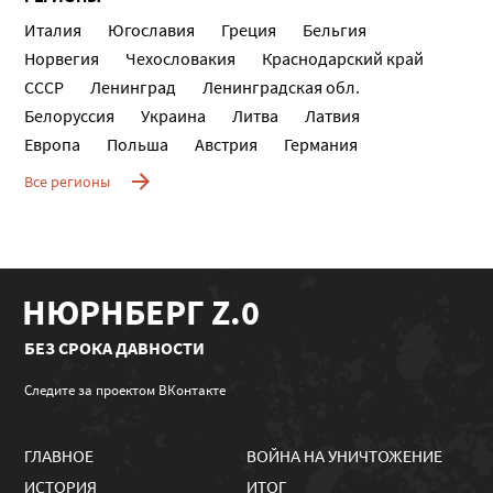
Италия
Югославия
Греция
Бельгия
Норвегия
Чехословакия
Краснодарский край
СССР
Ленинград
Ленинградская обл.
Белоруссия
Украина
Литва
Латвия
Европа
Польша
Австрия
Германия
Все регионы
НЮРНБЕРГ Z.0
БЕЗ СРОКА ДАВНОСТИ
Следите за проектом ВКонтакте
ГЛАВНОЕ
ВОЙНА НА УНИЧТОЖЕНИЕ
ИСТОРИЯ
ИТОГ