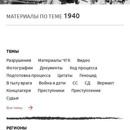
1940
МАТЕРИАЛЫ ПО ТЕМЕ
ТЕМЫ
Разрушения
Материалы ЧГК
Видео
Фотографии
Документы
Ход процесса
Подготовка процесса
Цитаты
Геноцид
В тылу врага
Война и дети
СС
СД
Вермахт
Концлагеря
Преступники
Преступления
Судьи
Все темы
РЕГИОНЫ