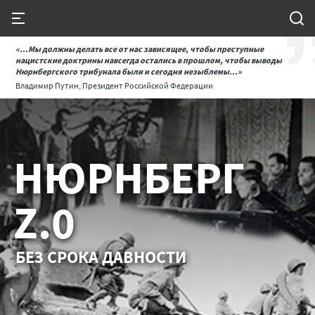
«...Мы должны делать все от нас зависящее, чтобы преступные
нацистские доктрины навсегда остались в прошлом, чтобы выводы
Нюрнбергского трибунала были и сегодня незыблемы...»
Владимир Путин, Президент Российской Федерации
НЮРНБЕРГ
Z.0
БЕЗ СРОКА ДАВНОСТИ