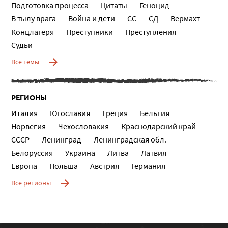
Подготовка процесса
Цитаты
Геноцид
В тылу врага
Война и дети
СС
СД
Вермахт
Концлагеря
Преступники
Преступления
Судьи
Все темы
РЕГИОНЫ
Италия
Югославия
Греция
Бельгия
Норвегия
Чехословакия
Краснодарский край
СССР
Ленинград
Ленинградская обл.
Белоруссия
Украина
Литва
Латвия
Европа
Польша
Австрия
Германия
Все регионы