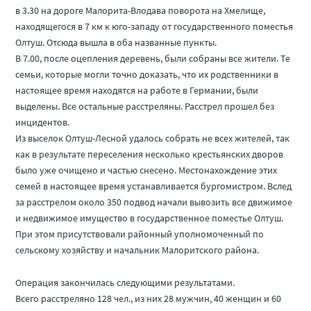
в 3.30 на дороге Малорита-Влодава поворота на Хмелище,
находящегося в 7 км к юго-западу от государственного поместья
Олтуш. Отсюда вышла в оба названные пункты.
В 7.00, после оцепления деревень, были собраны все жители. Те
семьи, которые могли точно доказать, что их родственники в
настоящее время находятся на работе в Германии, были
выделены. Все остальные расстреляны. Расстрел прошел без
инцидентов.
Из выселок Олтуш-Лесной удалось собрать не всех жителей, так
как в результате переселения несколько крестьянских дворов
было уже очищено и частью снесено. Местонахождение этих
семей в настоящее время устанавливается бургомистром. Вслед
за расстрелом около 350 подвод начали вывозить все движимое
и недвижимое имущество в государственное поместье Олтуш.
При этом присутствовали районный уполномоченный по
сельскому хозяйству и начальник Малоритского района.
Операция закончилась следующими результатами.
Всего расстреляно 128 чел., из них 28 мужчин, 40 женщин и 60