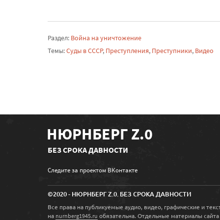
Раздел:
Война на уничтожение
Темы:
Суды в СССР
,
Преступления
,
Преступники
,
Видео
НЮРНБЕРГ Z.0
БЕЗ СРОКА ДАВНОСТИ
Следите за проектом ВКонтакте
©2020 - НЮРНБЕРГ Z.0. БЕЗ СРОКА ДАВНОСТИ
Все права на публикуемые аудио, видео, графические и те
на
обязательна. Отдельные материалы сайта
nurnberg1945.ru