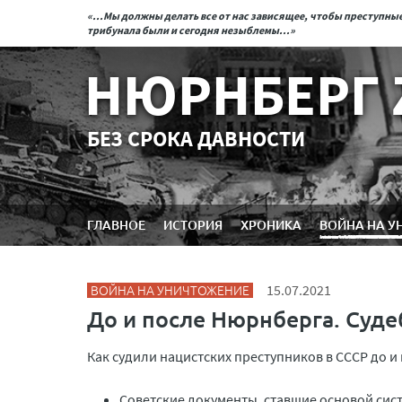
«...Мы должны делать все от нас зависящее, чтобы преступн
трибунала были и сегодня незыблемы...»
НЮРНБЕРГ 
БЕЗ СРОКА ДАВНОСТИ
ГЛАВНОЕ
ИСТОРИЯ
ХРОНИКА
ВОЙНА НА У
ВОЙНА НА УНИЧТОЖЕНИЕ
15.07.2021
До и после Нюрнберга. Суд
Как судили нацистских преступников в СССР до и
Советские документы, ставшие основой сис