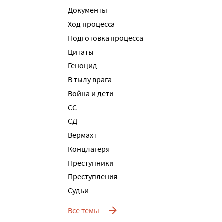
Документы
Ход процесса
Подготовка процесса
Цитаты
Геноцид
В тылу врага
Война и дети
СС
СД
Вермахт
Концлагеря
Преступники
Преступления
Судьи
Все темы