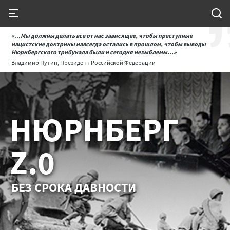
«...Мы должны делать все от нас зависящее, чтобы преступные
нацистские доктрины навсегда остались в прошлом, чтобы выводы
Нюрнбергского трибунала были и сегодня незыблемы...»
Владимир Путин, Президент Российской Федерации
НЮРНБЕРГ
Z.0
БЕЗ СРОКА ДАВНОСТИ