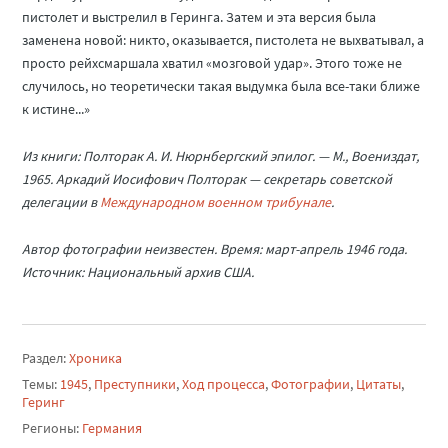
пистолет и выстрелил в Геринга. Затем и эта версия была
заменена новой: никто, оказывается, пистолета не выхватывал, а
просто рейхсмаршала хватил «мозговой удар». Этого тоже не
случилось, но теоретически такая выдумка была все-таки ближе
к истине...»
Из книги: Полторак А. И. Нюрнбергский эпилог. — М., Воениздат,
1965. Аркадий Иосифович Полторак — секретарь советской
делегации в
Международном военном трибунале
.
Автор фотографии неизвестен. Время: март-апрель 1946 года.
Источник: Национальный архив США.
Раздел:
Хроника
Темы:
1945
,
Преступники
,
Ход процесса
,
Фотографии
,
Цитаты
,
Геринг
Регионы:
Германия