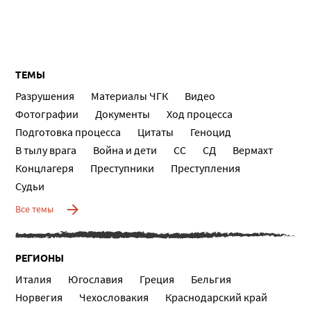
ТЕМЫ
Разрушения
Материалы ЧГК
Видео
Фотографии
Документы
Ход процесса
Подготовка процесса
Цитаты
Геноцид
В тылу врага
Война и дети
СС
СД
Вермахт
Концлагеря
Преступники
Преступления
Судьи
Все темы
РЕГИОНЫ
Италия
Югославия
Греция
Бельгия
Норвегия
Чехословакия
Краснодарский край