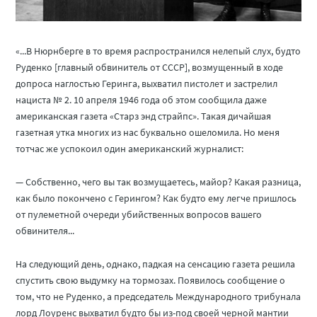
«...В Нюрнберге в то время распространился нелепый слух, будто
Руденко [главный обвинитель от СССР], возмущенный в ходе
допроса наглостью Геринга, выхватил пистолет и застрелил
нациста № 2. 10 апреля 1946 года об этом сообщила даже
американская газета «Старз энд страйпс». Такая дичайшая
газетная утка многих из нас буквально ошеломила. Но меня
тотчас же успокоил один американский журналист:
— Собственно, чего вы так возмущаетесь, майор? Какая разница,
как было покончено с Герингом? Как будто ему легче пришлось
от пулеметной очереди убийственных вопросов вашего
обвинителя...
На следующий день, однако, падкая на сенсацию газета решила
спустить свою выдумку на тормозах. Появилось сообщение о
том, что не Руденко, а председатель Международного трибунала
лорд Лоуренс выхватил будто бы из-под своей черной мантии