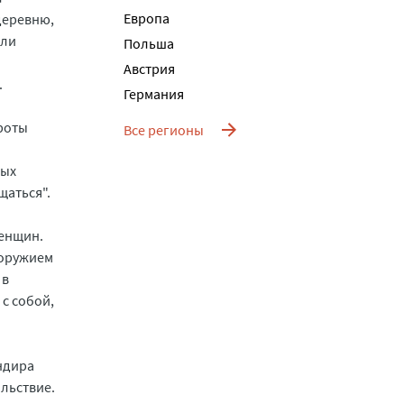
Европа
деревню,
яли
Польша
Австрия
.
Германия
 роты
Все регионы
тых
щаться".
женщин.
 оружием
 в
 с собой,
андира
ольствие.