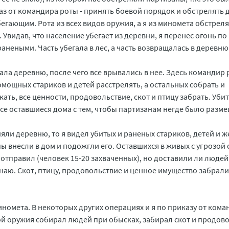
з от командира роты - принять боевой порядок и обстрелять 
убегающим. Рота из всех видов оружия, а я из миномета обстрел
Увидав, что население убегает из деревни, я перенес огонь по
анеными. Часть убегала в лес, а часть возвращалась в деревню
ала деревню, после чего все врывались в нее. Здесь командир
мощных стариков и детей расстрелять, а остальных собрать и
ть, все ценности, продовольствие, скот и птицу забрать. Уби
все оставшиеся дома с тем, чтобы партизанам негде было разме
няли деревню, то я видел убитых и раненых стариков, детей и 
ы внесли в дом и подожгли его. Оставшихся в живых с угрозой
отправил (человек 15-20 захваченных), но доставили ли людей
знаю. Скот, птицу, продовольствие и ценное имущество забрали
 миномета. В некоторых других операциях и я по приказу от ком
ой оружия собирал людей при обысках, забирал скот и продов