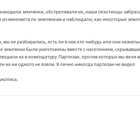
ы находили землянки, обстреливали их, наши пехотинцы забра
л из миномета по землянкам и наблюдали, как некоторые земл
, мы не разбирались, есть ли в них кто-нибудь или они нежилы
ые землянки были уничтожены вместе с населением, скрывавши
тводили их в комендатуру. Партизан, против которых мы вели в
лен их ни одного не взяли. Я лично никогда партизан не видел
Рукопись.