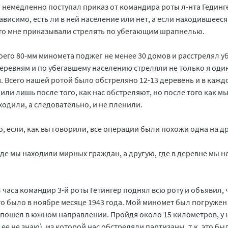
о немедленно поступал приказ от командира роты л-нта Гединг
висимо, есть ли в ней население или нет, а если находившееся
 то мне приказывали стрелять по убегающим шрапнелью.
оего 80-мм миномета поджег не менее 30 домов и расстрелял у
деревням и по убегавшему населению стреляли не только я один
я. Всего нашей ротой было обстреляно 12-13 деревень и в кажд
ли лишь после того, как нас обстреляют, но после того как м
ходили, а следовательно, и не пленили.
, если, как вы говорили, все операции были похожи одна на д
 где мы находили мирных граждан, а другую, где в деревне мы н
 часа командир 3-й роты Гетингер поднял всю роту и объявил, 
то было в ноябре месяце 1943 года. Мой миномет был погружен
ю пошел в южном направлении. Пройдя около 15 километров, у 
ее не знаю), из которой нас обстреляли партизаны, т.к. это бы