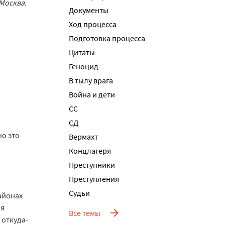
Москва.
Документы
Ход процесса
Подготовка процесса
Цитаты
Геноцид
В тылу врага
Война и дети
СС
СД
но это
Вермахт
Концлагеря
Преступники
Преступления
Судьи
айонах
 я
Все темы
 откуда-