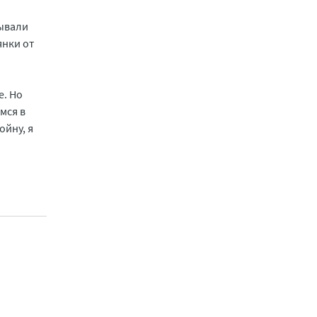
сывали
янки от
е. Но
мся в
ойну, я