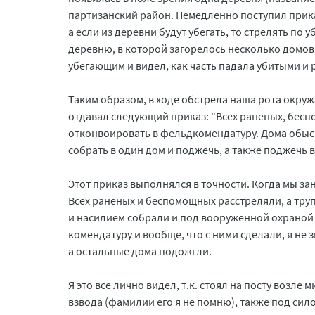
партизанский район. Немедленно поступил прика
а если из деревни будут убегать, то стрелять по 
деревню, в которой загорелось несколько домов. 
убегающим и видел, как часть падала убитыми и р
Таким образом, в ходе обстрела наша рота окруж
отдавал следующий приказ: "Всех раненых, беспо
отконвоировать в фельдкомендатуру. Дома обыска
собрать в один дом и поджечь, а также поджечь 
Этот приказ выполнялся в точности. Когда мы за
Всех раненых и беспомощных расстреляли, а труп
и насилием собрали и под вооруженной охраной 
комендатуру и вообще, что с ними сделали, я не 
а остальные дома подожгли.
Я это все лично видел, т.к. стоял на посту возле
взвода (фамилии его я не помню), также под сил