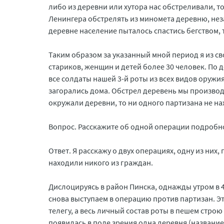
либо из деревни или хутора нас обстреливали, т
Ленингера обстрелять из миномета деревню, неза
деревне население пыталось спастись бегством,
Таким образом за указанный мной период я из св
стариков, женщин и детей более 30 человек. По 
все солдаты нашей 3-й роты из всех видов оружи
загорались дома. Обстрел деревень мы производи
окружали деревни, то ни одного партизана не на
Вопрос. Расскажите об одной операции подробно
Ответ. Я расскажу о двух операциях, одну из них,
находили никого из граждан.
Дислоцируясь в район Пинска, однажды утром в 4
снова выступаем в операцию против партизан. Э
телегу, а весь личный состав роты в пешем стро
появилась в поле зрения одна деревня (название 