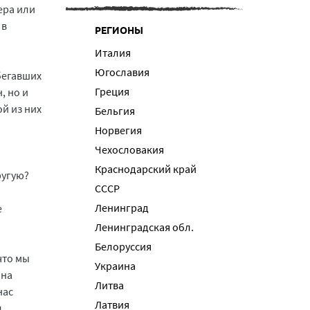
ера или
 в
РЕГИОНЫ
Италия
Югославия
бегавших
Греция
, но и
ой из них
Бельгия
ы
Норвегия
Чехословакия
Краснодарский край
ругую?
СССР
Ленинград
е
Ленинградская обл.
Белоруссия
что мы
Украина
 на
Литва
нас
Латвия
л