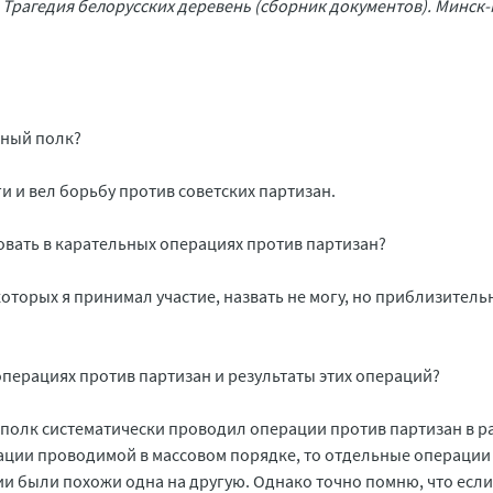
 Трагедия белорусских деревень (сборник документов). Минск-
нный полк?
 и вел борьбу против советских партизан.
овать в карательных операциях против партизан?
которых я принимал участие, назвать не могу, но приблизитель
 операциях против партизан и результаты этих операций?
ш полк систематически проводил операции против партизан в р
перации проводимой в массовом порядке, то отдельные операции
ции были похожи одна на другую. Однако точно помню, что если