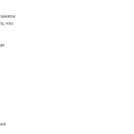
 заняли
о, что
нах
ных