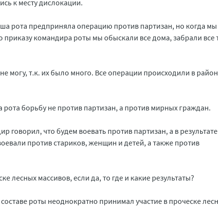
ись к месту дислокации.
 Наша рота предприняла операцию против партизан, но когда мы
о приказу командира роты мы обыскали все дома, забрали все т
 не могу, т.к. их было много. Все операции происходили в райо
а рота борьбу не против партизан, а против мирных граждан.
р говорил, что будем воевать против партизан, а в результате
оевали против стариков, женщин и детей, а также против
ке лесных массивов, если да, то где и какие результаты?
 в составе роты неоднократно принимал участие в проческе лес