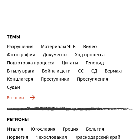
ТЕМЫ
Разрушения
Материалы ЧГК
Видео
Фотографии
Документы
Ход процесса
Подготовка процесса
Цитаты
Геноцид
В тылу врага
Война и дети
СС
СД
Вермахт
Концлагеря
Преступники
Преступления
Судьи
Все темы
РЕГИОНЫ
Италия
Югославия
Греция
Бельгия
Норвегия
Чехословакия
Краснодарский край