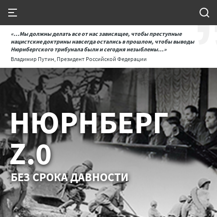
«...Мы должны делать все от нас зависящее, чтобы преступные
нацистские доктрины навсегда остались в прошлом, чтобы выводы
Нюрнбергского трибунала были и сегодня незыблемы...»
Владимир Путин, Президент Российской Федерации
НЮРНБЕРГ
Z.0
БЕЗ СРОКА ДАВНОСТИ