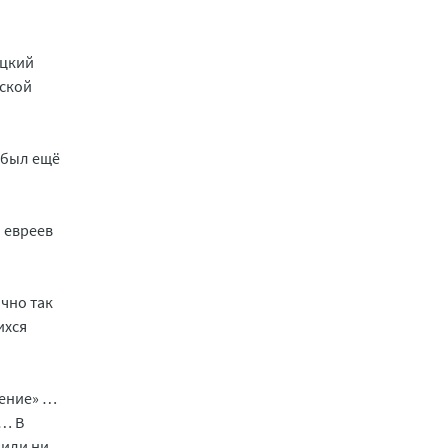
ецкий
нской
 был ещё
 евреев
чно так
ихся
нение» …
в… В
дили ни