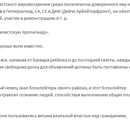
стского мировоззрения среди политически доверенного ему 
 в Гитлерюгенд, СА, СС и ДАФ (Дейче Арбейтерфронт), он обе
участие в демонстрациях и т. д.
алистскую пропаганду».
орошо всем известно.
 все, начиная от букваря ребёнка и до последней газеты, кажды
ая свободная доска для объявлений должны быть поставлены 
дый немец знал блоклейтера своего района, и этот блоклейтер
отравлял сознание людей, способствуя выполнению общих пл
ни пользовались весьма реальной властью над гражданами,