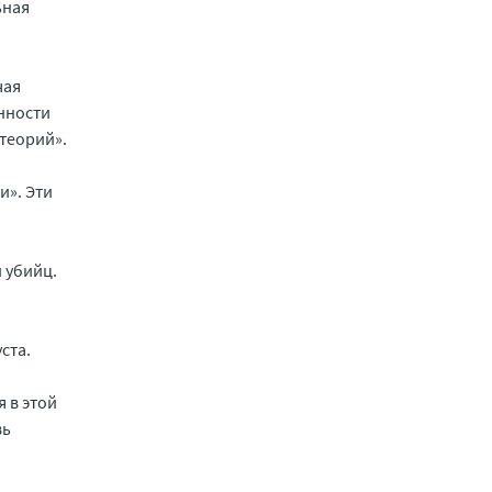
ьная
чая
нности
теорий».
и». Эти
 убийц.
ста.
 в этой
вь