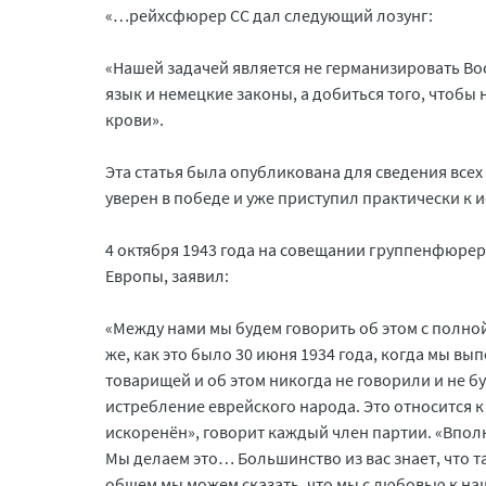
«…рейхсфюрер СС дал следующий лозунг:
«Нашей задачей является не германизировать Вос
язык и немецкие законы, а добиться того, чтобы
крови».
Эта статья была опубликована для сведения всех
уверен в победе и уже приступил практически к
4 октября 1943 года на совещании группенфюрер
Европы, заявил:
«Между нами мы будем говорить об этом с полной
же, как это было 30 июня 1934 года, когда мы в
товарищей и об этом никогда не говорили и не 
истребление еврейского народа. Это относится к
искоренён», говорит каждый член партии. «Впол
Мы делаем это… Большинство из вас знает, что т
общем мы можем сказать, что мы с любовью к на