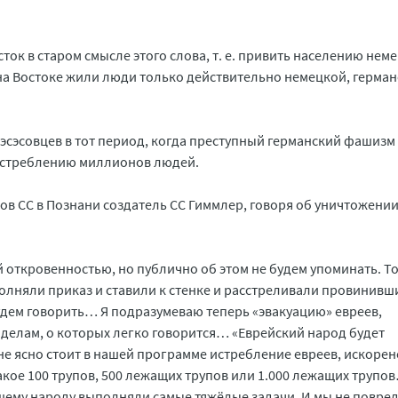
ток в старом смысле этого слова, т. е. привить населению нем
 на Востоке жили люди только действительно немецкой, герма
 эсэсовцев в тот период, когда преступный германский фашизм
 истреблению миллионов людей.
ов СС в Познани создатель СС Гиммлер, говоря об уничтожении
 откровенностью, но публично об этом не будем упоминать. То
ыполняли приказ и ставили к стенке и расстреливали провинивш
будем говорить… Я подразумеваю теперь «эвакуацию» евреев,
 делам, о которых легко говорится… «Еврейский народ будет
не ясно стоит в нашей программе истребление евреев, искоре
акое 100 трупов, 500 лежащих трупов или 1.000 лежащих трупо
шему народу выполняли самые тяжёлые задачи. И мы не повре