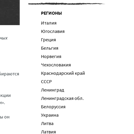
РЕГИОНЫ
Италия
Югославия
нных
Греция
Бельгия
Норвегия
Чехословакия
Краснодарский край
обираются
СССР
Ленинград
нкции
Ленинградская обл.
и».
Белоруссия
Украина
бы он
Литва
Латвия