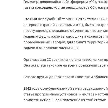
Гиммлер, являвшийся рейхсфюрером «СС», часто 
газета эсесовцев, «орган рейхсфюрера СС», назы
Это был не случайный термин. Вся система «СС», 
лагерной охраной и войсками «СС», была постро
преступников, специально обученных и воспитан
Главным фашистским заговорщикам нужны были 
порабощённых народов, для захвата территорий 
задачи и выполняли члены «СС».
Организация СС возникла и стала известна как п
Она осталась такой же на всём протяжении своег
В числе других доказательств Советским обвинен
1942 года с опубликованной в нём редакционной
статье программные установки Гиммлера настоль
привести небольшое извлечение из этой статьи: