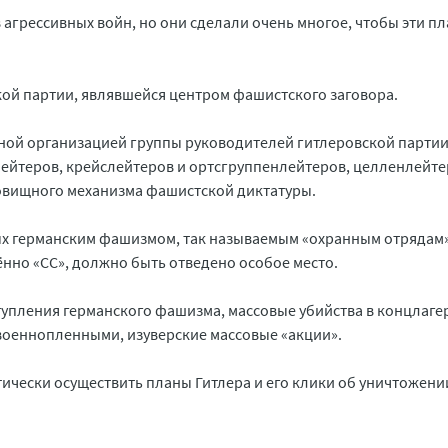
агрессивных войн, но они сделали очень многое, чтобы эти п
кой партии, являвшейся центром фашистского заговора.
ной организацией группы руководителей гитлеровской партии,
лейтеров, крейслейтеров и ортсгруппенлейтеров, целленлейте
довищного механизма фашистской диктатуры.
ных германским фашизмом, так называемым «охранным отрядам
щённо «СС», должно быть отведено особое место.
тупления германского фашизма, массовые убийства в концлагер
оеннопленными, изуверские массовые «акции».
ически осуществить планы Гитлера и его клики об уничтожени