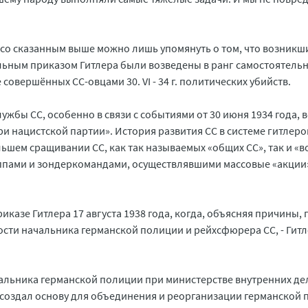
зи со сказанным выше можно лишь упомянуть о том, что возникш
циальным приказом Гитлера были возведены в ранг самостоятель
овершённых СС-овцами 30. VI - 34 г. политических убийств.
лужбы СС, особенно в связи с событиями от 30 июня 1934 года, 
и нацистской партии». История развития СС в системе гитлеро
ьшем сращивании СС, как так называемых «общих СС», так и «во
уппами и зондеркомандами, осуществлявшими массовые «акции
казе Гитлера 17 августа 1938 года, когда, объясняя причины, 
сти начальника германской полиции и рейхсфюрера СС, - Гит
альника германской полиции при министерстве внутренних де
7) я создал основу для объединения и реорганизации германской