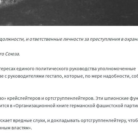
должности, и ответственные личности за преступления в охра
го Союза.
нтересах единого политического руководства уполномоченные
е с руководителями гестапо, которые, по мере надобности, с
тво» крейслейтеров и ортсгруппенлейтеров. Эти шпионские фу
ится в «Организационной книге германской фашистской парти
ускает вредные слухи, и докладывать ортсгруппенлейтеру, что
нным властям».