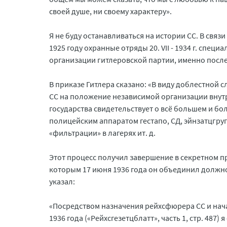
своей душе, ни своему характеру».
Я не буду останавливаться на истории СС. В свя
1925 году охранные отряды 20. VII - 1934 г. спе
организации гитлеровской партии, именно после с
В приказе Гитлера сказано: «В виду доблестной с
СС на положение независимой организации внутр
государства свидетельствует о всё большем и бол
полицейским аппаратом гестапо, СД, эйнзатцгр
«фильтрации» в лагерях ит. д.
Этот процесс получил завершение в секретном при
которым 17 июня 1936 года он объединил должно
указал:
«Посредством назначения рейхсфюрера СС и нач
1936 года («Рейхсгезетцблатт», часть 1, стр. 48