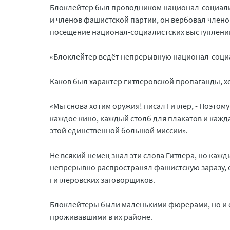
Блоклейтер был проводником национал-социали
и членов фашистской партии, он вербовал членов
посещение национал-социалистских выступлений, 
«Блоклейтер ведёт непрерывную национал-соци
Каков был характер гитлеровской пропаганды, х
«Мы снова хотим оружия! писал Гитлер, - Поэтому
каждое кино, каждый столб для плакатов и кажд
этой единственной большой миссии».
Не всякий немец знал эти слова Гитлера, но каж
непрерывно распространял фашистскую заразу, 
гитлеровских заговорщиков.
Блоклейтеры были маленькими фюрерами, но и о
проживавшими в их районе.