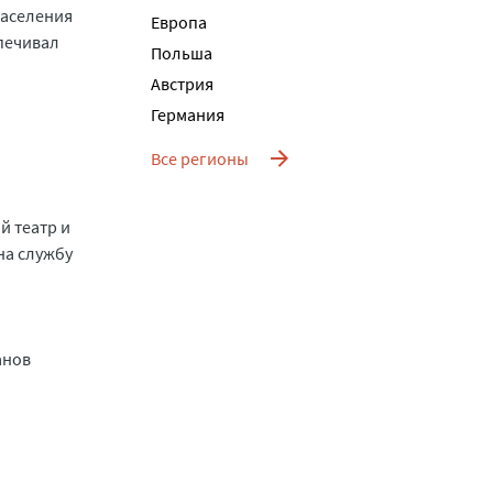
населения
Европа
спечивал
Польша
Австрия
Германия
Все регионы
й театр и
на службу
анов