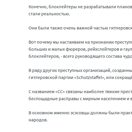
Конечно, блоклейтеры не разрабатывали планов 
стали реальностью.
Они были также очень важной частью гитлеровс
Вот почему мы настаиваем на признании преступ
больших и малых фюреров, рейхслейтеров и гау
блоклейтеров, - всего руководящего состава чу
В ряду других преступных организаций, создан
гитлеровской партии «Schutzstaffel», или сокра
С названием «СС» связаны наиболее тяжкие прес
беспощадные расправы с мирным населением и в
В основном именно эсэсовцы должны были практ
народов.