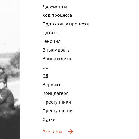
Документы
Ход процесса
Подготовка процесса
Цитаты
Геноцид
В тылу врага
Война и дети
СС
СД
Вермахт
Концлагеря
Преступники
Преступления
Судьи
Все темы