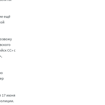
ие ещё
ной
возвожу
вского
йск СС» с
»,
по
лер
л 17 июня
 полиции.