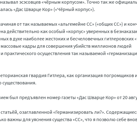
называл эсэсовцев «чёрным корпусом». Точно так же официал
валась «Дас Шварце Кор» («Чёрный корпус»).
начиная от так называемых «альгемейне СС» («общих СС») и кон
ена действительно как особый «корпус» уверенных в безнаказа
ных в духе наиболее жестоких и бесчеловечных гитлеровских «
массовые кадры для совершения убийств миллионов людей
и практического осуществления так называемой «германизаци
реторианская гвардия Гитлера, как организация погромщиков и
о существования.
ием был предъявлен номер газеты «Дас Шварце Кор» от 20 авгу
 статьёй, озаглавленной «Германизировать ли?». Содержащиеся
ко важны для уяснения существа «СС», что я позволю себе вно