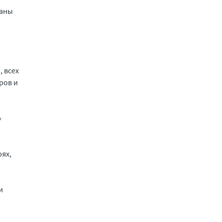
ланы
 всех
ров и
»
ях,
и