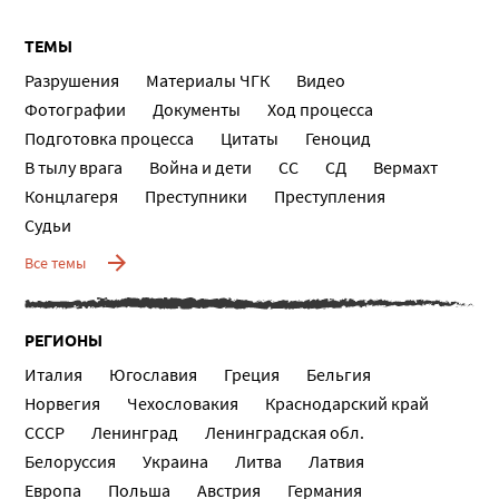
ТЕМЫ
Разрушения
Материалы ЧГК
Видео
Фотографии
Документы
Ход процесса
Подготовка процесса
Цитаты
Геноцид
В тылу врага
Война и дети
СС
СД
Вермахт
Концлагеря
Преступники
Преступления
Судьи
Все темы
РЕГИОНЫ
Италия
Югославия
Греция
Бельгия
Норвегия
Чехословакия
Краснодарский край
СССР
Ленинград
Ленинградская обл.
Белоруссия
Украина
Литва
Латвия
Европа
Польша
Австрия
Германия