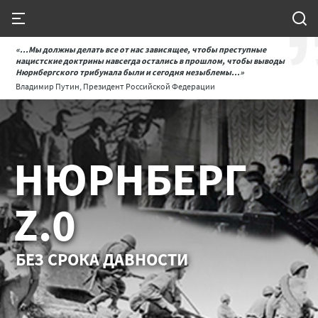
«...Мы должны делать все от нас зависящее, чтобы преступные
нацистские доктрины навсегда остались в прошлом, чтобы выводы
Нюрнбергского трибунала были и сегодня незыблемы...»
Владимир Путин, Президент Российской Федерации
НЮРНБЕРГ
Z.0
БЕЗ СРОКА ДАВНОСТИ