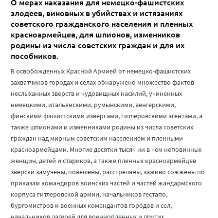
О мерах наказания для немецко-фашистских
злодеев, виновных в убийствах и истязаниях
советского гражданского населения и пленных
красноармейцев, для шпионов, изменников
родины из числа советских граждан и для их
пособников.
В освобожденных Красной Армией от немецко-фашистских
захватчиков городах и селах обнаружено множество фактов
неслыханных зверств и чудовищных насилий, учиненных
немецкими, итальянскими, румынскими, венгерскими,
финскими фашистскими извергами, гитлеровскими агентами, а
также шпионами и изменниками родины из числа советских
граждан над мирным советским населением и пленными
красноармейцами. Многие десятки тысяч ни в чем неповинных
женщин, детей и стариков, а также пленных красноармейцев
зверски замучены, повешены, расстреляны, заживо сожжены по
приказам командиров воинских частей и частей жандармского
корпуса гитлеровской армии, начальников гестапо,
бургомистров и военных комендантов городов и сел,
начальников лагерей для военнопленных и других