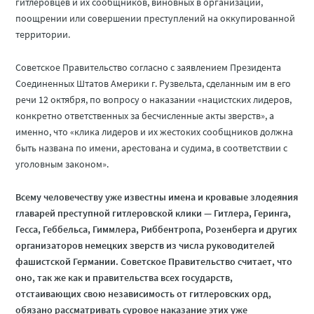
гитлеровцев и их сообщников, виновных в организации,
поощрении или совершении преступлений на оккупированной
территории.
Советское Правительство согласно с заявлением Президента
Соединенных Штатов Америки г. Рузвельта, сделанным им в его
речи 12 октября, по вопросу о наказании «нацистских лидеров,
конкретно ответственных за бесчисленные акты зверств», а
именно, что «клика лидеров и их жестоких сообщников должна
быть названа по имени, арестована и судима, в соответствии с
уголовным законом».
Всему человечеству уже известны имена и кровавые злодеяния
главарей преступной гитлеровской клики — Гитлера, Геринга,
Гесса, Геббельса, Гиммлера, Риббентропа, Розенберга и других
организаторов немецких зверств из числа руководителей
фашистской Германии. Советское Правительство считает, что
оно, так же как и правительства всех государств,
отстаивающих свою независимость от гитлеровских орд,
обязано рассматривать суровое наказание этих уже