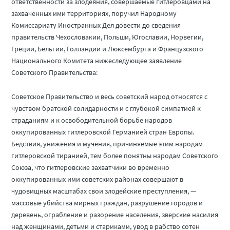
ответственности за злодеяния, совершаемые гитлеровцами на
захваченных ими территориях, поручил Народному
Комиссариату Иностранных Дел довести до сведения
правительств Чехословакии, Польши, Югославии, Норвегии,
Греции, Бельгии, Голландии и Люксембурга и Французского
Национального Комитета нижеследующее заявление
Советского Правительства:
Советское Правительство и весь советский народ относятся с
чувством братской солидарности и с глубокой симпатией к
страданиям и к освободительной борьбе народов
оккупированных гитлеровской Германией стран Европы.
Бедствия, унижения и мучения, причиняемые этим народам
гитлеровской тиранией, тем более понятны народам Советского
Союза, что гитлеровские захватчики во временно
оккупированных ими советских районах совершают в
чудовищных масштабах свои злодейские преступления, —
массовые убийства мирных граждан, разрушение городов и
деревень, ограбление и разорение населения, зверские насилия
над женщинами, детьми и стариками, увод в рабство сотен