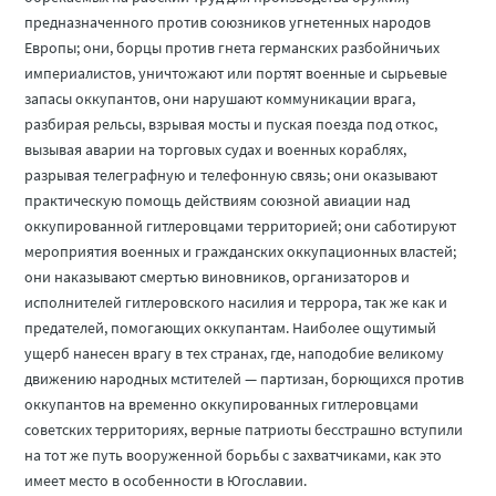
предназначенного против союзников угнетенных народов
Европы; они, борцы против гнета германских разбойничьих
империалистов, уничтожают или портят военные и сырьевые
запасы оккупантов, они нарушают коммуникации врага,
разбирая рельсы, взрывая мосты и пуская поезда под откос,
вызывая аварии на торговых судах и военных кораблях,
разрывая телеграфную и телефонную связь; они оказывают
практическую помощь действиям союзной авиации над
оккупированной гитлеровцами территорией; они саботируют
мероприятия военных и гражданских оккупационных властей;
они наказывают смертью виновников, организаторов и
исполнителей гитлеровского насилия и террора, так же как и
предателей, помогающих оккупантам. Наиболее ощутимый
ущерб нанесен врагу в тех странах, где, наподобие великому
движению народных мстителей — партизан, борющихся против
оккупантов на временно оккупированных гитлеровцами
советских территориях, верные патриоты бесстрашно вступили
на тот же путь вооруженной борьбы с захватчиками, как это
имеет место в особенности в Югославии.