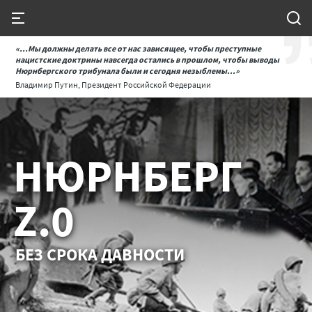
«...Мы должны делать все от нас зависящее, чтобы преступные
нацистские доктрины навсегда остались в прошлом, чтобы выводы
Нюрнбергского трибунала были и сегодня незыблемы...»
Владимир Путин, Президент Российской Федерации
НЮРНБЕРГ
Z.0
БЕЗ СРОКА ДАВНОСТИ