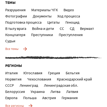
ТЕМЫ
Разрушения
Материалы ЧГК
Видео
Фотографии
Документы
Ход процесса
Подготовка процесса
Цитаты
Геноцид
В тылу врага
Война и дети
СС
СД
Вермахт
Концлагеря
Преступники
Преступления
Судьи
Все темы
РЕГИОНЫ
Италия
Югославия
Греция
Бельгия
Норвегия
Чехословакия
Краснодарский край
СССР
Ленинград
Ленинградская обл.
Белоруссия
Украина
Литва
Латвия
Европа
Польша
Австрия
Германия
Все регионы