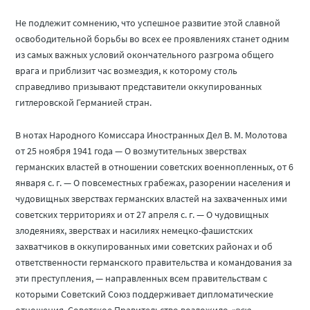
Не подлежит сомнению, что успешное развитие этой славной
освободительной борьбы во всех ее проявлениях станет одним
из самых важных условий окончательного разгрома общего
врага и приблизит час возмездия, к которому столь
справедливо призывают представители оккупированных
гитлеровской Германией стран.
В нотах Народного Комиссара Иностранных Дел В. М. Молотова
от 25 ноября 1941 года — О возмутительных зверствах
германских властей в отношении советских военнопленных, от 6
января с. г. — О повсеместных грабежах, разорении населения и
чудовищных зверствах германских властей на захваченных ими
советских территориях и от 27 апреля с. г. — О чудовищных
злодеяниях, зверствах и насилиях немецко-фашистских
захватчиков в оккупированных ими советских районах и об
ответственности германского правительства и командования за
эти преступления, — направленных всем правительствам с
которыми Советский Союз поддерживает дипломатические
отношения, Советское Правительство возложило
«всю