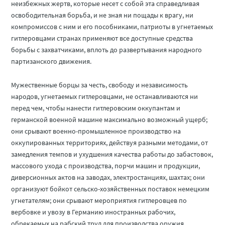
неизбежных жертв, которые несет с собой эта справедливая
освободительная борьба, и не зная ни пощады к врагу, ни
компромиссов с ним и его пособниками, патриоты в угнетаемых
гитлеровцами странах применяют все доступные средства
борьбы с захватчиками, вплоть до развертывания народного
партизанского движения.
Мужественные борцы за честь, свободу и независимость
народов, угнетаемых гитлеровцами, не останавливаются ни
перед чем, чтобы нанести гитлеровским оккупантам и
германской военной машине максимально возможный ущерб;
они срывают военно-промышленное производство на
оккупированных территориях, действуя разными методами, от
замедления темпов и ухудшения качества работы до забастовок,
массового ухода с производства, порчи машин и продукции,
диверсионных актов на заводах, электростанциях, шахтах; они
организуют бойкот сельско-хозяйственных поставок немецким
угнетателям; они срывают мероприятия гитлеровцев по
вербовке и увозу в Германию иностранных рабочих,
обрекаемых на рабский труд для производства оружия,