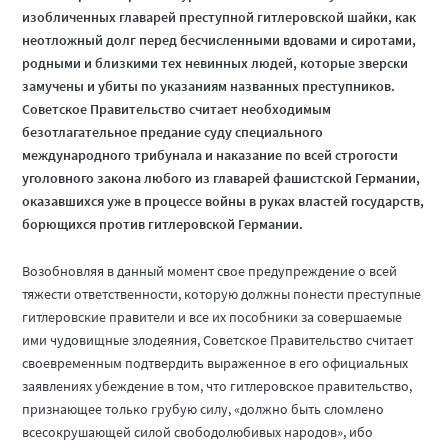
изобличенных главарей преступной гитлеровской шайки, как
неотложный долг перед бесчисленными вдовами и сиротами,
родными и близкими тех невинных людей, которые зверски
замучены и убиты по указаниям названных преступников.
Советское Правительство считает необходимым
безотлагательное предание суду специального
международного трибунала и наказание по всей строгости
уголовного закона любого из главарей фашистской Германии,
оказавшихся уже в процессе войны в руках властей государств,
борющихся против гитлеровской Германии.
Возобновляя в данный момент свое предупреждение о всей
тяжести ответственности, которую должны понести преступные
гитлеровские правители и все их пособники за совершаемые
ими чудовищные злодеяния, Советское Правительство считает
своевременным подтвердить выраженное в его официальных
заявлениях убеждение в том, что гитлеровское правительство,
признающее только грубую силу, «должно быть сломлено
всесокрушающей силой свободолюбивых народов», ибо