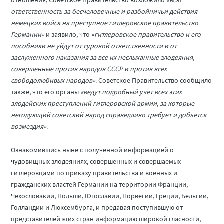
ответственность за бесчеловечные и разбойничьи действия
немецких войск на преступное гитлеровское правительство
Германии»
и заявило, что
«гитлеровское правительство и его
пособники не уйдут от суровой ответственности и от
заслуженного наказания за все их неслыханные злодеяния,
совершенные против народов СССР и против всех
свободолюбивых народов»
. Советское Правительство сообщило
также, что его органы
«ведут подробный учет всех этих
злодейских преступлений гитлеровской армии, за которые
негодующий советский народ справедливо требует и добьется
возмездия»
.
Ознакомившись ныне с полученной информацией о
чудовищных злодеяниях, совершенных и совершаемых
гитлеровцами по приказу правительства и военных и
гражданских властей Германии на территории Франции,
Чехословакии, Польши, Югославии, Норвегии, Греции, Бельгии,
Голландии и Люксембурга, и предавая поступившую от
представителей этих стран информацию широкой гласности,