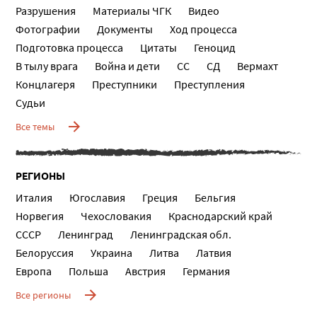
Разрушения
Материалы ЧГК
Видео
Фотографии
Документы
Ход процесса
Подготовка процесса
Цитаты
Геноцид
В тылу врага
Война и дети
СС
СД
Вермахт
Концлагеря
Преступники
Преступления
Судьи
Все темы
РЕГИОНЫ
Италия
Югославия
Греция
Бельгия
Норвегия
Чехословакия
Краснодарский край
СССР
Ленинград
Ленинградская обл.
Белоруссия
Украина
Литва
Латвия
Европа
Польша
Австрия
Германия
Все регионы