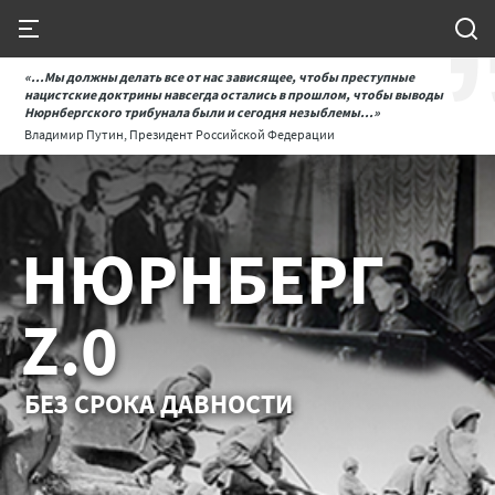
«...Мы должны делать все от нас зависящее, чтобы преступные
нацистские доктрины навсегда остались в прошлом, чтобы выводы
Нюрнбергского трибунала были и сегодня незыблемы...»
Владимир Путин, Президент Российской Федерации
НЮРНБЕРГ
Z.0
БЕЗ СРОКА ДАВНОСТИ